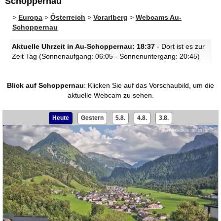
Schoppernau
>
Europa
>
Österreich
>
Vorarlberg
>
Webcams Au-
Schoppernau
Aktuelle Uhrzeit in Au-Schoppernau: 18:37
- Dort ist es zur
Zeit Tag (Sonnenaufgang: 06:05 - Sonnenuntergang: 20:45)
Blick auf Schoppernau
:
Klicken Sie auf das Vorschaubild, um die
aktuelle Webcam zu sehen.
Heute
Gestern
5.8.
4.8.
3.8.