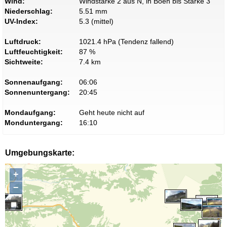
Wind:
Windstärke 2 aus N, in Böen bis Stärke 3
Niederschlag:
5.51 mm
UV-Index:
5.3 (mittel)
Luftdruck:
1021.4 hPa (Tendenz fallend)
Luftfeuchtigkeit:
87 %
Sichtweite:
7.4 km
Sonnenaufgang:
06:06
Sonnenuntergang:
20:45
Mondaufgang:
Geht heute nicht auf
Monduntergang:
16:10
Umgebungskarte:
+
−