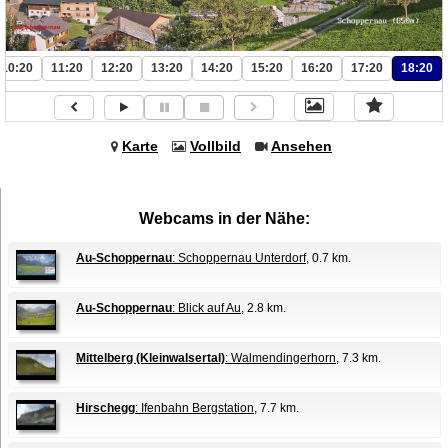
10:20
11:20
12:20
13:20
14:20
15:20
16:20
17:20
18:20
Karte
Vollbild
Ansehen
Webcams in der Nähe:
Au-Schoppernau
: Schoppernau Unterdorf
, 0.7 km.
Au-Schoppernau
: Blick auf Au
, 2.8 km.
Mittelberg (Kleinwalsertal)
: Walmendingerhorn
, 7.3 km.
Hirschegg
: Ifenbahn Bergstation
, 7.7 km.