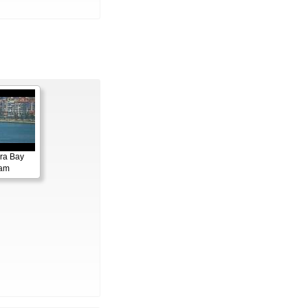
ora Bay
cam