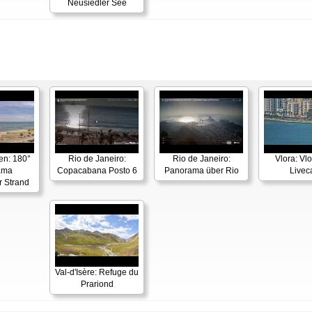
Neusiedler See
en: 180°
Rio de Janeiro:
Rio de Janeiro:
Vlora: Vl
ama
Copacabana Posto 6
Panorama über Rio
Live
r Strand
Val-d'Isère: Refuge du
Prariond