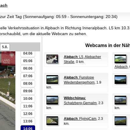
bach
s zur Zeit Tag (Sonnenaufgang: 05:59 - Sonnenuntergang: 20:34)
00:06
tuelle Verkehrssituation in Alpbach in Richtung Inneralpbach. L5 km 10.3
01:06
orschaubild, um die aktuelle Webcam zu sehen.
02:06
Webcams in der Näh
03:06
5.8.
04:06
Alpbach
: L5, Alpbacher
05:06
Straße
, 0 km.
Alpbach
,
06:06
07:06
Alpbach
: Funslope
Wiedersbergerhorn
, 1.9
08:06
km.
09:06
Wildschönau
:
10:06
Schatzberg-Gernalm
, 2.3
11:06
km.
km.
12:06
Alpbach
: FlyingCam
, 2.3
13:06
km.
14:06