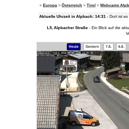
>
Europa
>
Österreich
>
Tirol
>
Webcams Alp
Aktuelle Uhrzeit in Alpbach: 14:31
- Dort ist e
L5, Alpbacher Straße
- Ein Blick auf die ak
V
Heute
Gestern
7.8.
6.8.