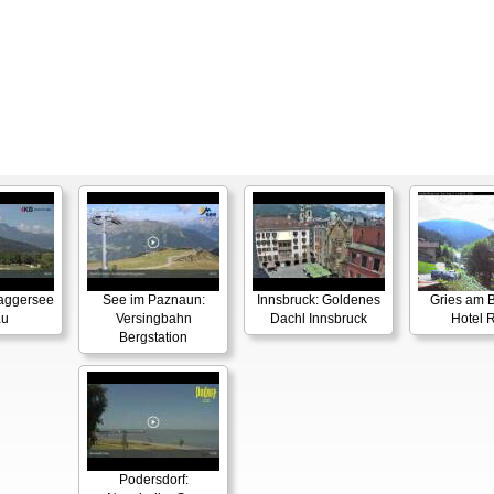
Baggersee
See im Paznaun:
Innsbruck: Goldenes
Gries am B
au
Versingbahn
Dachl Innsbruck
Hotel 
Bergstation
Podersdorf: