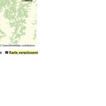
©
OpenStreetMap
contributors.
en
Karte vergrössern