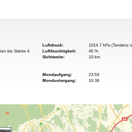
Luftdruck:
1014.7 hPa (Tendenz s
öen bis Stärke 4
Luftfeuchtigkeit:
45 %
Sichtweite:
10 km
Mondaufgang:
23:59
Monduntergang:
15:38