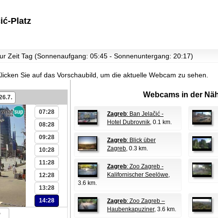
ić-Platz
00:28
01:28
 zur Zeit Tag (Sonnenaufgang: 05:45 - Sonnenuntergang: 20:17)
02:28
03:28
licken Sie auf das Vorschaubild, um die aktuelle Webcam zu sehen.
05:28
Webcams in der Näh
26.7.
06:28
07:28
Zagreb
: Ban Jelačić -
Hotel Dubrovnik
, 0.1 km.
08:28
09:28
Zagreb
: Blick über
Zagreb
, 0.3 km.
10:28
11:28
Zagreb
: Zoo Zagreb -
Kalifornischer Seelöwe
,
12:28
3.6 km.
13:28
14:28
Zagreb
: Zoo Zagreb –
Haubenkapuziner
, 3.6 km.