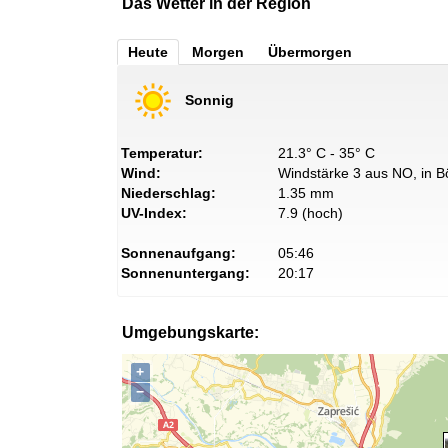
Das Wetter in der Region
Heute
Morgen
Übermorgen
Sonnig
Temperatur:
21.3° C - 35° C
Wind:
Windstärke 3 aus NO, in B
Niederschlag:
1.35 mm
UV-Index:
7.9 (hoch)
Sonnenaufgang:
05:46
Sonnenuntergang:
20:17
Umgebungskarte:
+
−