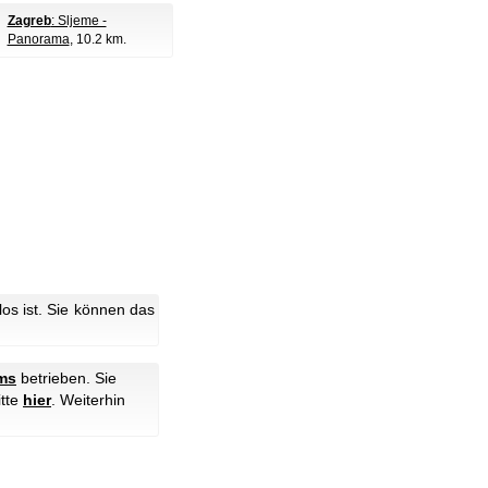
Zagreb
: Sljeme -
Panorama
, 10.2 km.
s ist. Sie können das
ms
betrieben. Sie
itte
hier
.
Weiterhin