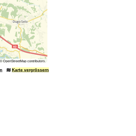
©
OpenStreetMap
contributors.
en
Karte vergrössern