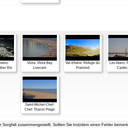
neiro:
Vlora: Vlora Bay
Val-d'Isère: Refuge du
Les Abers: 
ber Rio
Livecam
Prariond
Castel 
Saint-Michel-Chef-
Chef: Tharon Plage
Sorgfalt zusammengestellt. Sollten Sie trotzdem einen Fehler bemerke