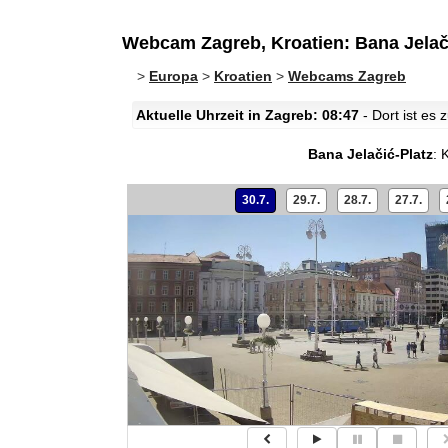
Webcam Zagreb, Kroatien: Bana Jelač
>
Europa
>
Kroatien
>
Webcams Zagreb
Aktuelle Uhrzeit in Zagreb: 08:47
- Dort ist es
Bana Jelačić-Platz
:
K
30.7.
29.7.
28.7.
27.7.