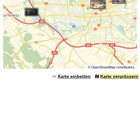
©
OpenStreetMap
contributors.
Karte einbetten
Karte vergrössern