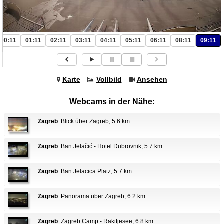
00:11
01:11
02:11
03:11
04:11
05:11
06:11
08:11
09:11
Karte
Vollbild
Ansehen
Webcams in der Nähe:
Zagreb
: Blick über Zagreb
, 5.6 km.
Zagreb
: Ban Jelačić - Hotel Dubrovnik
, 5.7 km.
Zagreb
: Ban Jelacica Platz
, 5.7 km.
Zagreb
: Panorama über Zagreb
, 6.2 km.
Zagreb
: Zagreb Camp - Rakitjesee
, 6.8 km.