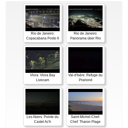
Rio de Janeiro:
Rio de Janeiro:
Copacabana Posto 6
Panorama über Rio
Vlora: Vlora Bay
Val-d'Isère: Refuge du
Livecam
Prariond
Les Abers: Pointe du
Saint-Michel-Chef-
Castel Ac'h
Chef: Tharon Plage