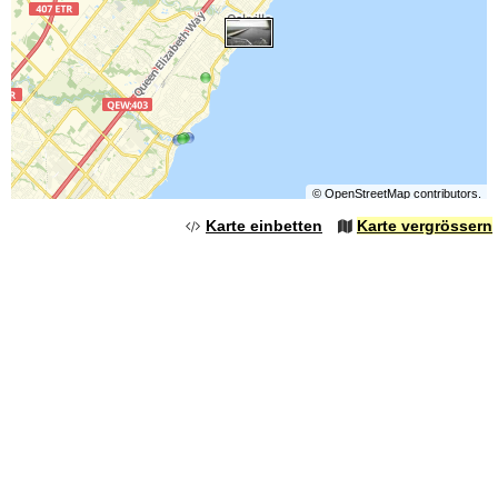
©
OpenStreetMap
contributors.
Karte einbetten
Karte vergrössern