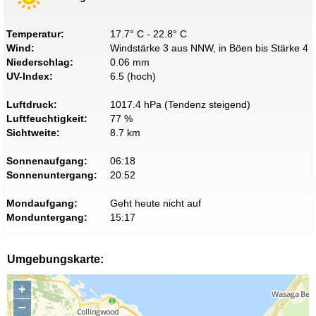
Temperatur:
17.7° C - 22.8° C
Wind:
Windstärke 3 aus NNW, in Böen bis Stärke 4
Niederschlag:
0.06 mm
UV-Index:
6.5 (hoch)
Luftdruck:
1017.4 hPa (Tendenz steigend)
Luftfeuchtigkeit:
77 %
Sichtweite:
8.7 km
Sonnenaufgang:
06:18
Sonnenuntergang:
20:52
Mondaufgang:
Geht heute nicht auf
Monduntergang:
15:17
Umgebungskarte:
+
−