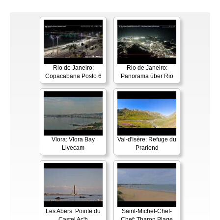
Rio de Janeiro:
Rio de Janeiro:
Copacabana Posto 6
Panorama über Rio
Vlora: Vlora Bay
Val-d'Isère: Refuge du
Livecam
Prariond
Les Abers: Pointe du
Saint-Michel-Chef-
Castel Ac'h
Chef: Tharon Plage