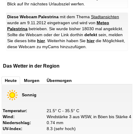
Blick auf Ihr nächstes Urlaubsziel werfen.
Diese Webcam Palestrina
mit dem Thema
Stadtansichten
wurde am 9.11.2012 eingetragen und wird von
Meteo
Palestrina
betrieben. Sie wurde bisher 18030 mal angeklickt.
Sollte die Webcam oder der Link dorthin
defekt
sein, melden
Sie dieses bitte
hier
. Weiterhin haben Sie
hier
die Möglichkeit,
diese Webcam zu myCams hinzuzufügen.
Das Wetter in der Region
Heute
Morgen
Übermorgen
Sonnig
Temperatur:
21.5° C - 35.5° C
Wind:
Windstärke 3 aus WSW, in Böen bis Stärke 4
Niederschlag:
0.74 mm
UV-Index:
8.3 (sehr hoch)