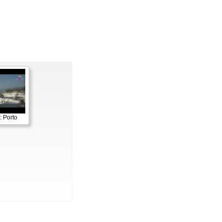
: Porto