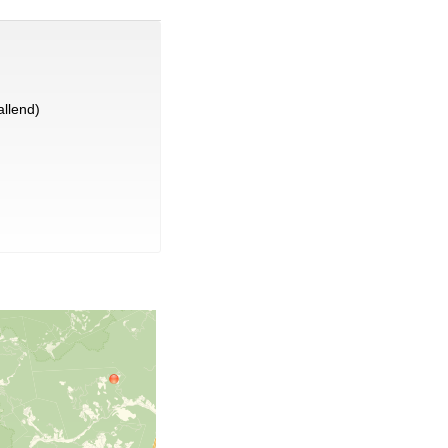
llend)