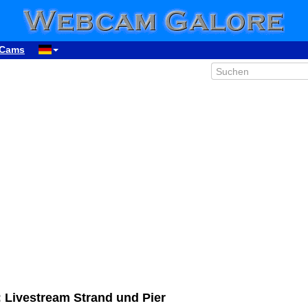
Cams
: Livestream Strand und Pier