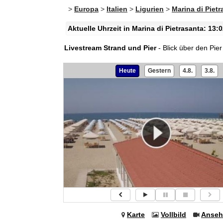
>
Europa
>
Italien
>
Ligurien
>
Marina di Pietr
Aktuelle Uhrzeit in Marina di Pietrasanta: 13:
Livestream Strand und Pier
- Blick über den Pier
Heute
Gestern
4.8.
3.8.
Karte
Vollbild
Anseh