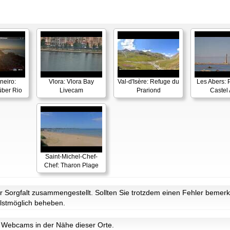
neiro:
Vlora: Vlora Bay
Val-d'Isère: Refuge du
Les Abers: 
ber Rio
Livecam
Prariond
Castel 
Saint-Michel-Chef-
Chef: Tharon Plage
Sorgfalt zusammengestellt. Sollten Sie trotzdem einen Fehler bemerke
lstmöglich beheben.
it Webcams in der Nähe dieser Orte.