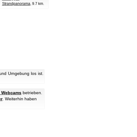
Strandpanorama
, 9.7 km.
und Umgebung los ist.
e Webcams
betrieben.
er
. Weiterhin haben