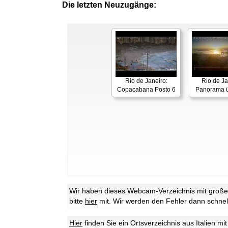
Die letzten Neuzugänge:
Rio de Janeiro:
Rio de Ja
Copacabana Posto 6
Panorama ü
Wir haben dieses Webcam-Verzeichnis mit großer 
bitte
hier
mit. Wir werden den Fehler dann schnel
Hier
finden Sie ein Ortsverzeichnis aus Italien m