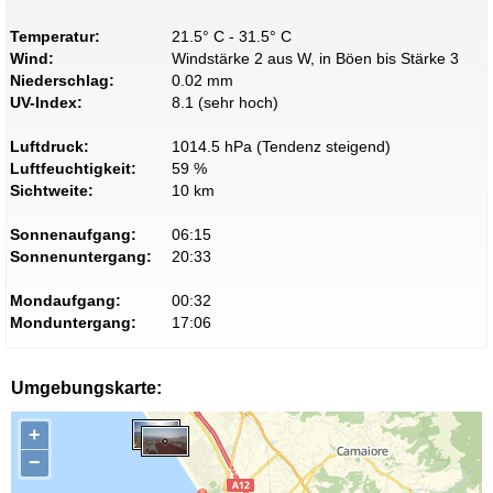
Temperatur:
21.5° C - 31.5° C
Wind:
Windstärke 2 aus W, in Böen bis Stärke 3
Niederschlag:
0.02 mm
UV-Index:
8.1 (sehr hoch)
Luftdruck:
1014.5 hPa (Tendenz steigend)
Luftfeuchtigkeit:
59 %
Sichtweite:
10 km
Sonnenaufgang:
06:15
Sonnenuntergang:
20:33
Mondaufgang:
00:32
Monduntergang:
17:06
Umgebungskarte:
+
−