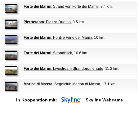
Forte dei Marmi
: Strand von Forte dei Marmi
, 8.4 km.
Pietrasanta
: Piazza Duomo
, 8.5 km.
Forte dei Marmi
: Pontile Forte dei Marmi
, 10 km.
Forte dei Marmi
: Strandblick
, 10.6 km.
Forte dei Marmi
: Livestream Strandpromenade
, 11.2 km.
Marina di Massa
: Segelclub Marina di Massa
, 17.1 km.
In Kooperation mit:
Skyline Webcams