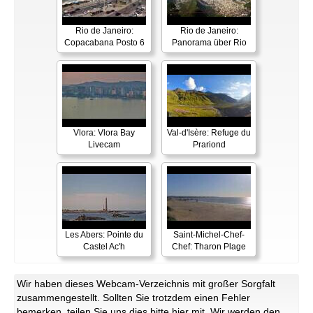
Rio de Janeiro:
Rio de Janeiro:
Copacabana Posto 6
Panorama über Rio
Vlora: Vlora Bay
Val-d'Isère: Refuge du
Livecam
Prariond
Les Abers: Pointe du
Saint-Michel-Chef-
Castel Ac'h
Chef: Tharon Plage
Wir haben dieses Webcam-Verzeichnis mit großer Sorgfalt
zusammengestellt. Sollten Sie trotzdem einen Fehler
bemerken, teilen Sie uns dies bitte
hier
mit. Wir werden den