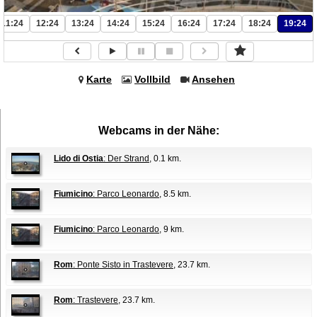
11:24
12:24
13:24
14:24
15:24
16:24
17:24
18:24
19:24
Karte
Vollbild
Ansehen
Webcams in der Nähe:
Lido di Ostia
: Der Strand
, 0.1 km.
Fiumicino
: Parco Leonardo
, 8.5 km.
Fiumicino
: Parco Leonardo
, 9 km.
Rom
: Ponte Sisto in Trastevere
, 23.7 km.
Rom
: Trastevere
, 23.7 km.