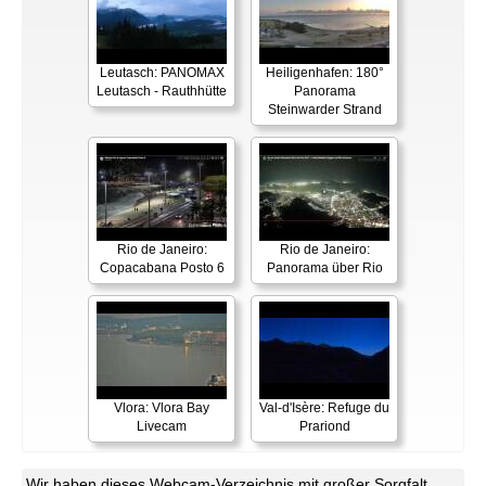
Leutasch: PANOMAX
Heiligenhafen: 180°
Leutasch - Rauthhütte
Panorama
Steinwarder Strand
Rio de Janeiro:
Rio de Janeiro:
Copacabana Posto 6
Panorama über Rio
Vlora: Vlora Bay
Val-d'Isère: Refuge du
Livecam
Prariond
Wir haben dieses Webcam-Verzeichnis mit großer Sorgfalt