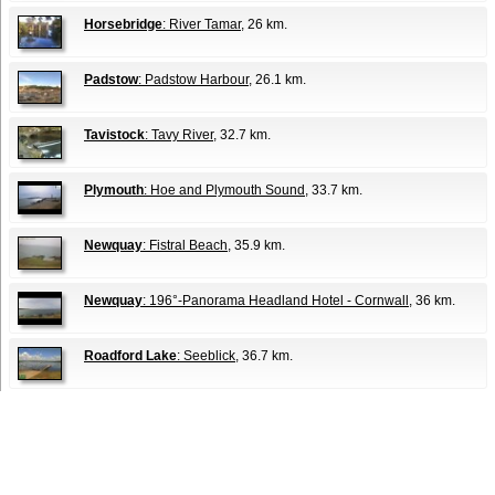
Horsebridge
: River Tamar
, 26 km.
Padstow
: Padstow Harbour
, 26.1 km.
Tavistock
: Tavy River
, 32.7 km.
Plymouth
: Hoe and Plymouth Sound
, 33.7 km.
Newquay
: Fistral Beach
, 35.9 km.
Newquay
: 196°-Panorama Headland Hotel - Cornwall
, 36 km.
Roadford Lake
: Seeblick
, 36.7 km.