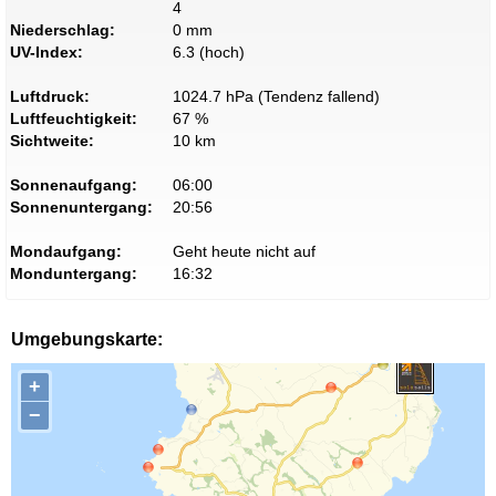
4
Niederschlag:
0 mm
UV-Index:
6.3 (hoch)
Luftdruck:
1024.7 hPa (Tendenz fallend)
Luftfeuchtigkeit:
67 %
Sichtweite:
10 km
Sonnenaufgang:
06:00
Sonnenuntergang:
20:56
Mondaufgang:
Geht heute nicht auf
Monduntergang:
16:32
Umgebungskarte:
+
−