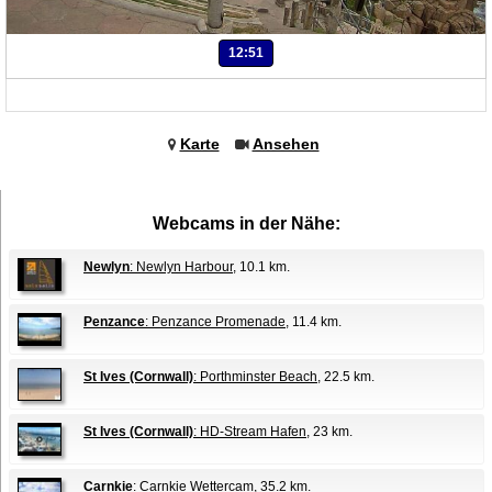
12:51
Karte
Ansehen
Webcams in der Nähe:
Newlyn
: Newlyn Harbour
, 10.1 km.
Penzance
: Penzance Promenade
, 11.4 km.
St Ives (Cornwall)
: Porthminster Beach
, 22.5 km.
St Ives (Cornwall)
: HD-Stream Hafen
, 23 km.
Carnkie
: Carnkie Wettercam
, 35.2 km.