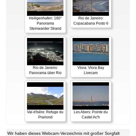
Heiligenhafen: 180°
Rio de Janeiro:
Panorama
Copacabana Posto 6
Steinwarder Strand
Rio de Janeiro:
Vlora: Vlora Bay
Panorama über Rio
Livecam
Val-d'Isère: Refuge du
Les Abers: Pointe du
Prariond
Castel Ac'h
Wir haben dieses Webcam-Verzeichnis mit großer Sorgfalt