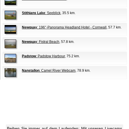
Stithians Lake
: Seeblick
, 35.5 km.
Newquay
: 196°-Panorama Headland Hotel - Cornwall
, 57.7 km.
Newquay
: Fistral Beach
, 57.8 km.
Padstow
: Padstow Harbour
, 75.2 km.
Nanstallon
: Camel River Webcam
, 78.9 km.
Beiben Sie immer auf dem Laufenden: Mit unseren Livecams