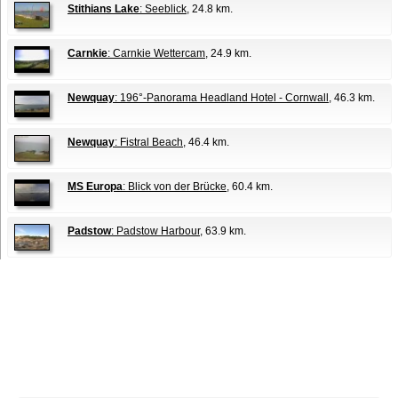
Stithians Lake
: Seeblick
, 24.8 km.
Carnkie
: Carnkie Wettercam
, 24.9 km.
Newquay
: 196°-Panorama Headland Hotel - Cornwall
, 46.3 km.
Newquay
: Fistral Beach
, 46.4 km.
MS Europa
: Blick von der Brücke
, 60.4 km.
Padstow
: Padstow Harbour
, 63.9 km.