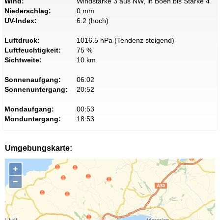
Wind:
Windstärke 3 aus NW, in Böen bis Stärke 4
Niederschlag:
0 mm
UV-Index:
6.2 (hoch)
Luftdruck:
1016.5 hPa (Tendenz steigend)
Luftfeuchtigkeit:
75 %
Sichtweite:
10 km
Sonnenaufgang:
06:02
Sonnenuntergang:
20:52
Mondaufgang:
00:53
Monduntergang:
18:53
Umgebungskarte:
+
−