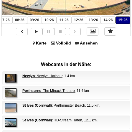
07:26
08:26
09:26
10:26
11:26
12:26
13:26
14:26
15:26
Karte
Vollbild
Ansehen
Webcams in der Nähe:
Newlyn
: Newlyn Harbour
, 1.4 km.
Porthcurno
: The Minack Theatre
, 11.4 km.
St Ives (Cornwall)
: Porthminster Beach
, 11.5 km.
St Ives (Cornwall)
: HD-Stream Hafen
, 12.1 km.