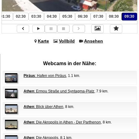
01:30
02:30
03:30
04:30
05:30
06:30
07:30
08:30
09:30
Karte
Vollbild
Ansehen
Webcams in der Nähe:
Piräus
: Hafen von Piräus
, 1.1 km.
Athen
: Ermou Straße und Syntagma-Platz
, 7.9 km.
Athen
: Blick über Athen
, 8 km.
Athen
: Die Akropolis in Athen - Der Parthenon
, 8 km.
Athen
: Die Akropolis
, 8.1 km.