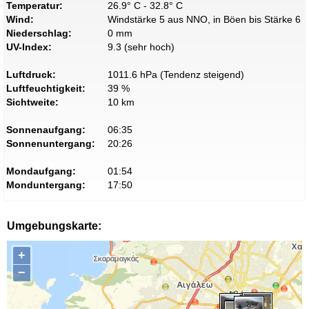
Temperatur:
26.9° C - 32.8° C
Wind:
Windstärke 5 aus NNO, in Böen bis Stärke 6
Niederschlag:
0 mm
UV-Index:
9.3 (sehr hoch)
Luftdruck:
1011.6 hPa (Tendenz steigend)
Luftfeuchtigkeit:
39 %
Sichtweite:
10 km
Sonnenaufgang:
06:35
Sonnenuntergang:
20:26
Mondaufgang:
01:54
Monduntergang:
17:50
Umgebungskarte:
+
−