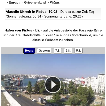
>
Europa
>
Griechenland
>
Piräus
Aktuelle Uhrzeit in Piräus: 10:02
- Dort ist es zur Zeit Tag
(Sonnenaufgang: 06:34 - Sonnenuntergang: 20:26)
Hafen von Piräus
- Blick auf die Anlegestelle der Passagierfähre
und der Kreuzfahrtschiffe.
Klicken Sie auf das Vorschaubild, um die
aktuelle Webcam zu sehen.
Heute
Gestern
7.8.
6.8.
5.8.