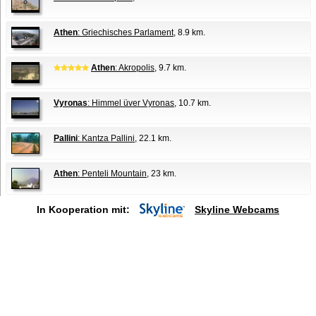
Athen
: Griechisches Parlament
, 8.9 km.
Athen
: Akropolis
, 9.7 km.
Vyronas
: Himmel üver Vyronas
, 10.7 km.
Pallini
: Kantza Pallini
, 22.1 km.
Athen
: Penteli Mountain
, 23 km.
In Kooperation mit:
Skyline Webcams