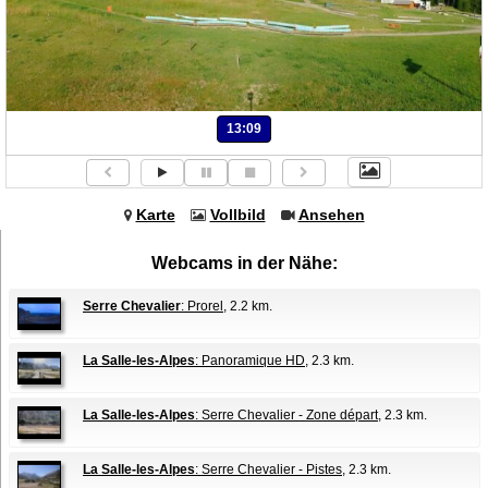
13:09
Karte
Vollbild
Ansehen
Webcams in der Nähe:
Serre Chevalier
: Prorel
, 2.2 km.
La Salle-les-Alpes
: Panoramique HD
, 2.3 km.
La Salle-les-Alpes
: Serre Chevalier - Zone départ
, 2.3 km.
La Salle-les-Alpes
: Serre Chevalier - Pistes
, 2.3 km.