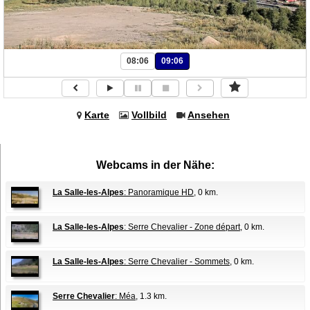
08:06
09:06
Karte
Vollbild
Ansehen
Webcams in der Nähe:
La Salle-les-Alpes
: Panoramique HD
, 0 km.
La Salle-les-Alpes
: Serre Chevalier - Zone départ
, 0 km.
La Salle-les-Alpes
: Serre Chevalier - Sommets
, 0 km.
Serre Chevalier
: Méa
, 1.3 km.