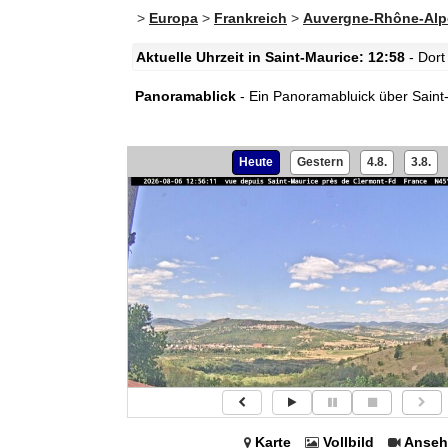
>
Europa
>
Frankreich
>
Auvergne-Rhône-Alp
Aktuelle Uhrzeit in Saint-Maurice: 12:58
- Dort
Panoramablick
- Ein Panoramabluick über Saint
Heute
Gestern
4.8.
3.8.
Karte
Vollbild
Anseh