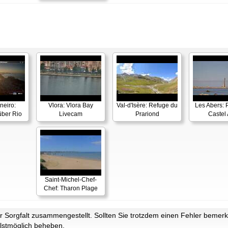
neiro:
Vlora: Vlora Bay
Val-d'Isère: Refuge du
Les Abers: 
ber Rio
Livecam
Prariond
Castel 
Saint-Michel-Chef-
Chef: Tharon Plage
Sorgfalt zusammengestellt. Sollten Sie trotzdem einen Fehler bemerke
lstmöglich beheben.