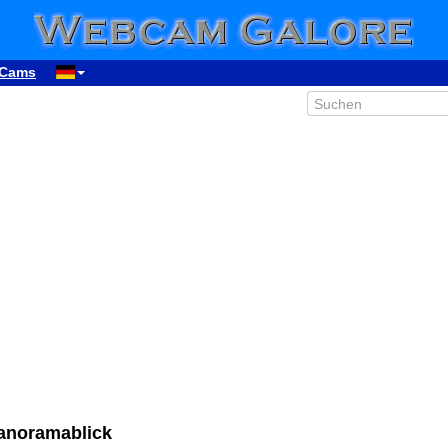
Cams
Panoramablick