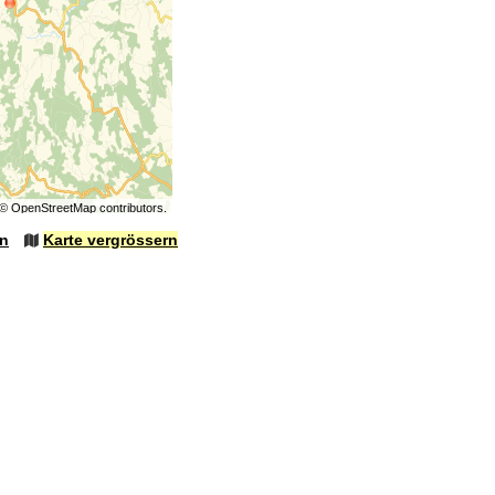
©
OpenStreetMap
contributors.
en
Karte vergrössern