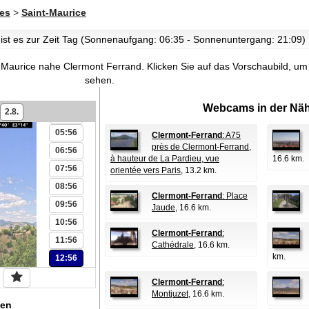
es
>
Saint-Maurice
 ist es zur Zeit Tag (Sonnenaufgang: 06:35 - Sonnenuntergang: 21:09)
00:56
01:56
-Maurice nahe Clermont Ferrand.
Klicken Sie auf das Vorschaubild, u
02:56
sehen.
03:56
Webcams in der Näh
2.8.
04:56
05:56
Clermont-Ferrand
: A75
près de Clermont-Ferrand,
06:56
à hauteur de La Pardieu, vue
16.6 km.
07:56
orientée vers Paris
, 13.2 km.
08:56
Clermont-Ferrand
: Place
09:56
Jaude
, 16.6 km.
10:56
Clermont-Ferrand
:
11:56
Cathédrale
, 16.6 km.
km.
12:56
Clermont-Ferrand
:
Montjuzet
, 16.6 km.
en