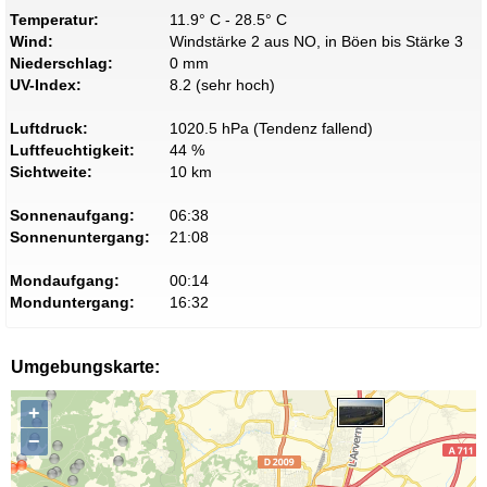
Temperatur:
11.9° C - 28.5° C
Wind:
Windstärke 2 aus NO, in Böen bis Stärke 3
Niederschlag:
0 mm
UV-Index:
8.2 (sehr hoch)
Luftdruck:
1020.5 hPa (Tendenz fallend)
Luftfeuchtigkeit:
44 %
Sichtweite:
10 km
Sonnenaufgang:
06:38
Sonnenuntergang:
21:08
Mondaufgang:
00:14
Monduntergang:
16:32
Umgebungskarte:
+
−