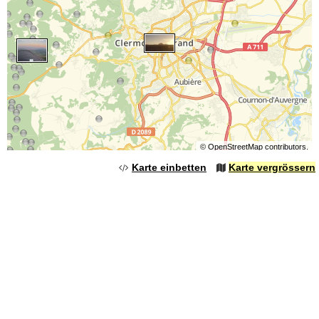
©
OpenStreetMap
contributors.
Karte einbetten
Karte vergrössern