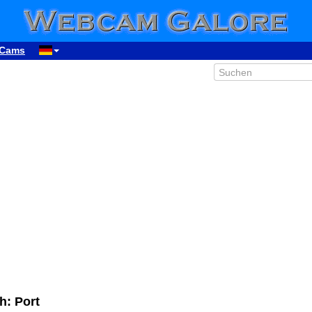
Cams
h: Port