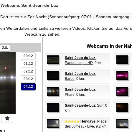
>
Webcams Saint-Jean-de-Luz
 Dort ist es zur Zeit Nacht (Sonnenaufgang: 07:01 - Sonnenuntergang:
len Wetterdaten und Links zu weiteren Videos.
Klicken Sie auf das Vors
Webcam zu sehen.
Webcams in der Näh
2.8.
00:12
Saint-Jean-de-Luz
:
Panoramique HD
, 0 km.
01:12
02:12
Saint-Jean-de-Luz
:
Barbe
, 0 km.
03:12
04:12
Saint-Jean-de-Luz
:
Phare
, 0 km.
Saint-Jean-de-Luz
: Surf
, 0
km.
Hendaye
: Plage
des Jumeaux Live
, 9.2 km.
en