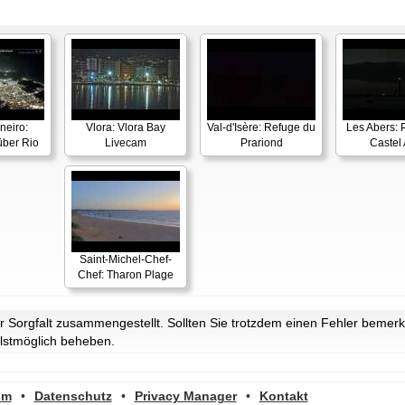
neiro:
Vlora: Vlora Bay
Val-d'Isère: Refuge du
Les Abers: 
ber Rio
Livecam
Prariond
Castel 
Saint-Michel-Chef-
Chef: Tharon Plage
Sorgfalt zusammengestellt. Sollten Sie trotzdem einen Fehler bemerke
lstmöglich beheben.
um
•
Datenschutz
•
Privacy Manager
•
Kontakt