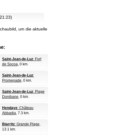
 21:23)
chaubild, um die aktuelle
e:
Saint-Jean-de-Luz
: Fort
de Socoa
, 0 km.
Saint-Jean-de-Luz
:
Promenade
, 0 km.
Saint-Jean-de-Luz
: Plage
Donibane
, 0 km.
Hendaye
: Château
Abbadia
, 7.3 km.
Biarritz
: Grande Plage
,
13.1 km.