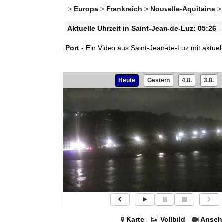
>
Europa
>
Frankreich
>
Nouvelle-Aquitaine
Aktuelle Uhrzeit in Saint-Jean-de-Luz: 05:26
-
Port
- Ein Video aus Saint-Jean-de-Luz mit aktuel
Heute
Gestern
4.8.
3.8.
Karte
Vollbild
Anseh