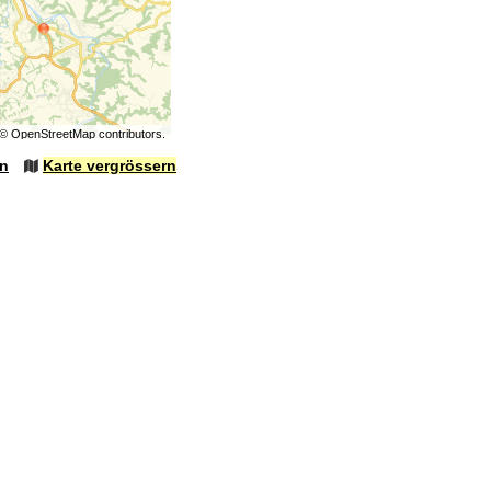
©
OpenStreetMap
contributors.
en
Karte vergrössern