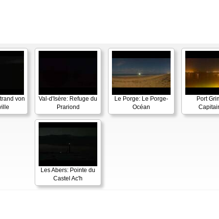
Strand von
Val-d'Isère: Refuge du
Le Porge: Le Porge-
Port Gri
ille
Prariond
Océan
Capitai
Les Abers: Pointe du
Castel Ac'h