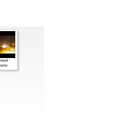
maud:
nerie