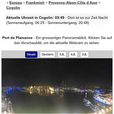
>
Europa
>
Frankreich
>
Provence-Alpes-Côte d Azur
>
Cogolin
Aktuelle Uhrzeit in Cogolin: 03:45
- Dort ist es zur Zeit Nacht
(Sonnenaufgang: 06:29 - Sonnenuntergang: 20:48)
Port de Plaisance
- Ein grossartiger Panoramablick.
Klicken Sie auf
das Vorschaubild, um die aktuelle Webcam zu sehen.
Heute
Gestern
5.8.
4.8.
3.8.