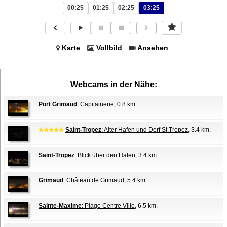
00:25
01:25
02:25
03:25
Karte
Vollbild
Ansehen
Webcams in der Nähe:
Port Grimaud
: Capitainerie
, 0.8 km.
Saint-Tropez
: Alter Hafen und Dorf St.Tropez
, 3.4 km.
Saint-Tropez
: Blick über den Hafen
, 3.4 km.
Grimaud
: Château de Grimaud
, 5.4 km.
Sainte-Maxime
: Plage Centre Ville
, 6.5 km.