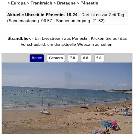
>
Europa
>
Frankreich
>
Bretagne
>
Pénestin
Aktuelle Uhrzeit in Pénestin: 18:24
- Dort ist es zur Zeit Tag
(Sonnenaufgang: 06:57 - Sonnenuntergang: 21:32)
Strandblick
- Ein Livestream aus Pénestin.
Klicken Sie auf das
Vorschaubild, um die aktuelle Webcam zu sehen.
Heute
Gestern
7.8.
6.8.
5.8.