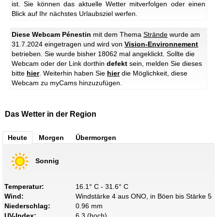
ist. Sie können das aktuelle Wetter mitverfolgen oder einen
Blick auf Ihr nächstes Urlaubsziel werfen.
Diese Webcam Pénestin
mit dem Thema
Strände
wurde am
31.7.2024 eingetragen und wird von
Vision-Environnement
betrieben. Sie wurde bisher 18062 mal angeklickt. Sollte die
Webcam oder der Link dorthin
defekt
sein, melden Sie dieses
bitte
hier
. Weiterhin haben Sie
hier
die Möglichkeit, diese
Webcam zu myCams hinzuzufügen.
Das Wetter in der Region
Heute
Morgen
Übermorgen
Sonnig
Temperatur:
16.1° C - 31.6° C
Wind:
Windstärke 4 aus ONO, in Böen bis Stärke 5
Niederschlag:
0.96 mm
UV-Index:
6.3 (hoch)