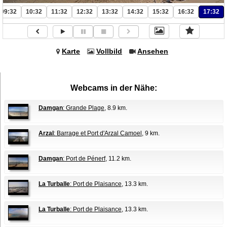
09:32
10:32
11:32
12:32
13:32
14:32
15:32
16:32
17:32
Karte
Vollbild
Ansehen
Webcams in der Nähe:
Damgan
: Grande Plage
, 8.9 km.
Arzal
: Barrage et Port d'Arzal Camoel
, 9 km.
Damgan
: Port de Pénerf
, 11.2 km.
La Turballe
: Port de Plaisance
, 13.3 km.
La Turballe
: Port de Plaisance
, 13.3 km.