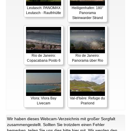
Leutasch: PANOMAX
Heiligenhafen: 180°
Leutasch - Rauthhütte
Panorama
Steinwarder Strand
Rio de Janeiro:
Rio de Janeiro:
Copacabana Posto 6
Panorama über Rio
Vlora: Vlora Bay
Val-d'Isère: Refuge du
Livecam
Prariond
Wir haben dieses Webcam-Verzeichnis mit großer Sorgfalt
zusammengestellt. Sollten Sie trotzdem einen Fehler
bemerken, teilen Sie uns dies bitte
hier
mit. Wir werden den