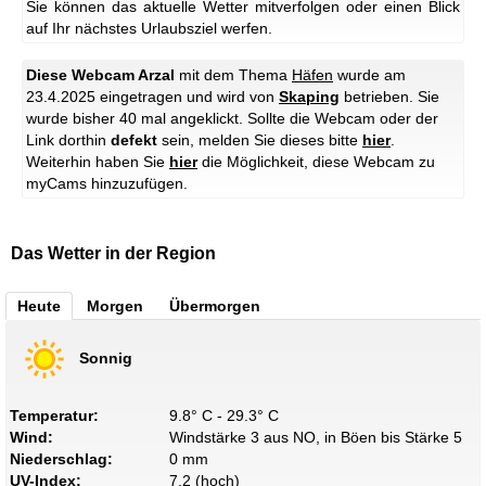
Sie können das aktuelle Wetter mitverfolgen oder einen Blick
auf Ihr nächstes Urlaubsziel werfen.
Diese Webcam Arzal
mit dem Thema
Häfen
wurde am
23.4.2025 eingetragen und wird von
Skaping
betrieben. Sie
wurde bisher 40 mal angeklickt. Sollte die Webcam oder der
Link dorthin
defekt
sein, melden Sie dieses bitte
hier
.
Weiterhin haben Sie
hier
die Möglichkeit, diese Webcam zu
myCams hinzuzufügen.
Das Wetter in der Region
Heute
Morgen
Übermorgen
Sonnig
Temperatur:
9.8° C - 29.3° C
Wind:
Windstärke 3 aus NO, in Böen bis Stärke 5
Niederschlag:
0 mm
UV-Index:
7.2 (hoch)