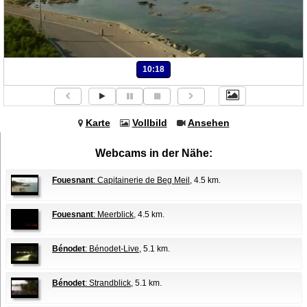
10:18
Karte
Vollbild
Ansehen
Webcams in der Nähe:
Fouesnant
: Capitainerie de Beg Meil
, 4.5 km.
Fouesnant
: Meerblick
, 4.5 km.
Bénodet
: Bénodet-Live
, 5.1 km.
Bénodet
: Strandblick
, 5.1 km.