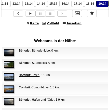
11:14
12:14
13:14
14:14
15:14
16:14
17:14
18:14
19:14
Karte
Vollbild
Ansehen
Webcams in der Nähe:
Bénodet
: Bénodet-Live
, 0 km.
Bénodet
: Strandblick
, 0 km.
Combrit
: Hafen
, 1.5 km.
Combrit
: Combrit-Live
, 1.5 km.
Bénodet
: Hafen und l'Odet
, 1.9 km.