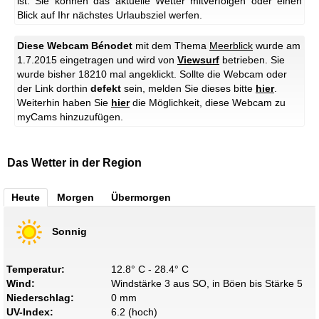
ist. Sie können das aktuelle Wetter mitverfolgen oder einen
Blick auf Ihr nächstes Urlaubsziel werfen.
Diese Webcam Bénodet
mit dem Thema
Meerblick
wurde am
1.7.2015 eingetragen und wird von
Viewsurf
betrieben. Sie
wurde bisher 18210 mal angeklickt. Sollte die Webcam oder
der Link dorthin
defekt
sein, melden Sie dieses bitte
hier
.
Weiterhin haben Sie
hier
die Möglichkeit, diese Webcam zu
myCams hinzuzufügen.
Das Wetter in der Region
Heute
Morgen
Übermorgen
Sonnig
Temperatur:
12.8° C - 28.4° C
Wind:
Windstärke 3 aus SO, in Böen bis Stärke 5
Niederschlag:
0 mm
UV-Index:
6.2 (hoch)