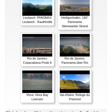
Leutasch: PANOMAX
Heiligenhafen: 180°
Leutasch - Rauthhütte
Panorama
Steinwarder Strand
Rio de Janeiro:
Rio de Janeiro:
Copacabana Posto 6
Panorama über Rio
Vlora: Vlora Bay
Val-d'Isère: Refuge du
Livecam
Prariond