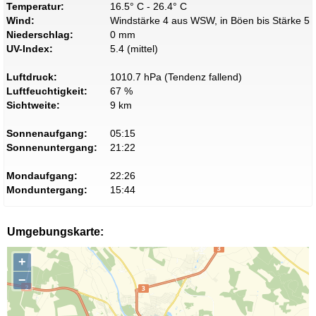
Temperatur:
16.5° C - 26.4° C
Wind:
Windstärke 4 aus WSW, in Böen bis Stärke 5
Niederschlag:
0 mm
UV-Index:
5.4 (mittel)
Luftdruck:
1010.7 hPa (Tendenz fallend)
Luftfeuchtigkeit:
67 %
Sichtweite:
9 km
Sonnenaufgang:
05:15
Sonnenuntergang:
21:22
Mondaufgang:
22:26
Monduntergang:
15:44
Umgebungskarte:
+
−