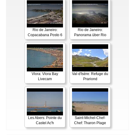
Rio de Janeiro:
Rio de Janeiro:
Copacabana Posto 6
Panorama über Rio
Vlora: Vlora Bay
Val-d'Isère: Refuge du
Livecam
Prariond
Les Abers: Pointe du
Saint-Michel-Chef-
Castel Ac'h
Chef: Tharon Plage