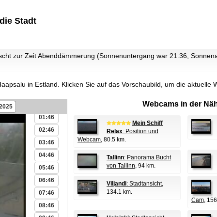
die Stadt
rscht zur Zeit Abenddämmerung (Sonnenuntergang war 21:36, Sonne
Haapsalu in Estland.
Klicken Sie auf das Vorschaubild, um die aktuell
Webcams in der Näh
00:46
.2025
01:46
Mein Schiff
02:46
Relax
: Position und
Webcam
, 80.5 km.
03:46
04:46
Tallinn
: Panorama Bucht
von Tallinn
, 94 km.
05:46
06:46
Viljandi
: Stadtansicht
,
134.1 km.
07:46
Cam
, 156
08:46