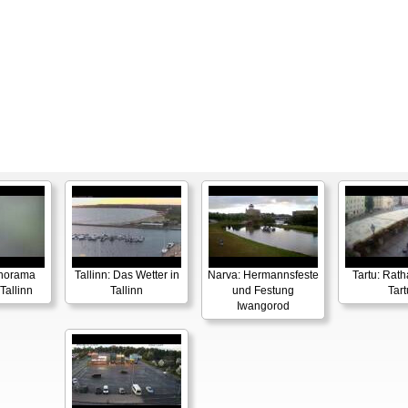
anorama
Tallinn: Das Wetter in
Narva: Hermannsfeste
Tartu: Rath
Tallinn
Tallinn
und Festung
Tart
Iwangorod