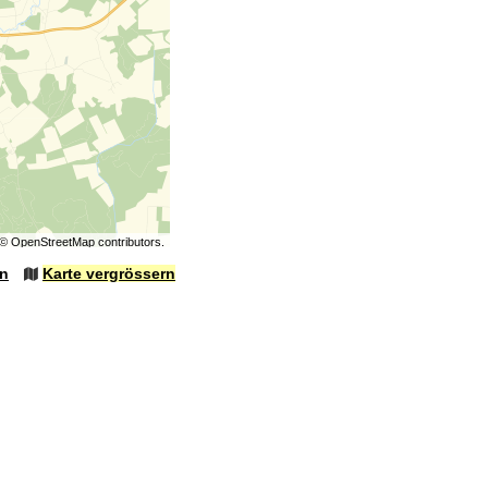
©
OpenStreetMap
contributors.
en
Karte vergrössern