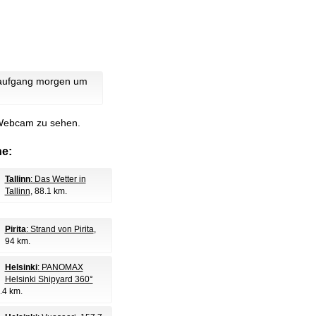
naufgang morgen um
e Webcam zu sehen.
e:
Tallinn
: Das Wetter in
Tallinn
, 88.1 km.
Pirita
: Strand von Pirita
,
94 km.
Helsinki
: PANOMAX
Helsinki Shipyard 360°
.4 km.