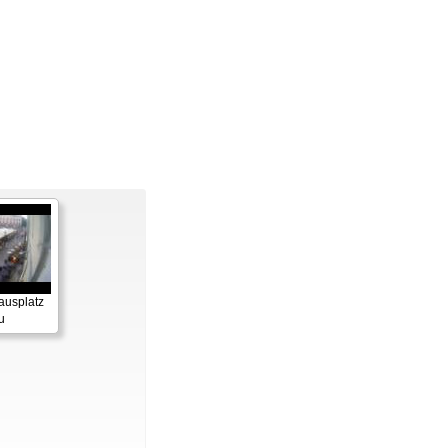
ausplatz
u