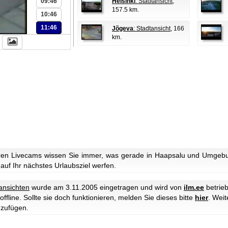
09:46
Helsinki
: Stadtansicht
,
157.5 km.
10:46
11:46
Jõgeva
: Stadtansicht
, 166
km.
ren Livecams wissen Sie immer, was gerade in Haapsalu und Umgebun
 auf Ihr nächstes Urlaubsziel werfen.
ansichten
wurde am 3.11.2005 eingetragen und wird von
ilm.ee
betrieb
ffline. Sollte sie doch funktionieren, melden Sie dieses bitte
hier
.
Weit
uzufügen.