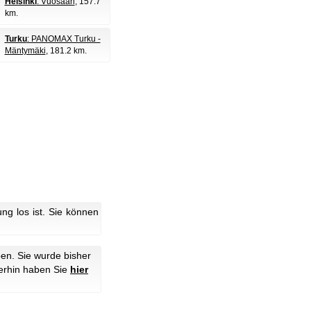
Helsinki
: Vuosaari
, 157.7
km.
Turku
: PANOMAX Turku -
Mäntymäki
, 181.2 km.
g los ist. Sie können
en. Sie wurde bisher
erhin haben Sie
hier