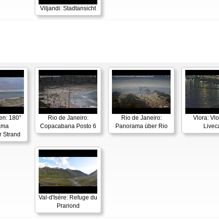
Viljandi: Stadtansicht
en: 180°
Rio de Janeiro:
Rio de Janeiro:
Vlora: Vl
ama
Copacabana Posto 6
Panorama über Rio
Live
r Strand
Val-d'Isère: Refuge du
Prariond