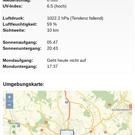
Niederschlag:
0 mm
UV-Index:
6.5 (hoch)
Luftdruck:
1022.2 hPa (Tendenz fallend)
Luftfeuchtigkeit:
59 %
Sichtweite:
10 km
Sonnenaufgang:
05:47
Sonnenuntergang:
20:43
Mondaufgang:
Geht heute nicht auf
Monduntergang:
17:37
Umgebungskarte:
+
−