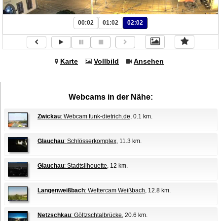
00:02
01:02
02:02
Karte
Vollbild
Ansehen
Webcams in der Nähe:
Zwickau
: Webcam funk-dietrich.de
, 0.1 km.
Glauchau
: Schlösserkomplex
, 11.3 km.
Glauchau
: Stadtsilhouette
, 12 km.
Langenweißbach
: Wettercam Weißbach
, 12.8 km.
Netzschkau
: Göltzschtalbrücke
, 20.6 km.