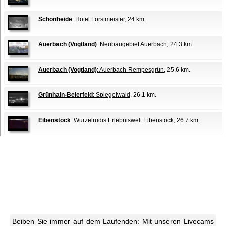
Schönheide
: Hotel Forstmeister
, 24 km.
Auerbach (Vogtland)
: Neubaugebiet Auerbach
, 24.3 km.
Auerbach (Vogtland)
: Auerbach-Rempesgrün
, 25.6 km.
Grünhain-Beierfeld
: Spiegelwald
, 26.1 km.
Eibenstock
: Wurzelrudis Erlebniswelt Eibenstock
, 26.7 km.
Beiben Sie immer auf dem Laufenden: Mit unseren Livecams