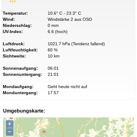
Temperatur:
10.6° C - 23.3° C
Wind:
Windstärke 2 aus OSO
Niederschlag:
0 mm
UV-Index:
6.6 (hoch)
Luftdruck:
1021.7 hPa (Tendenz fallend)
Luftfeuchtigkeit:
60 %
Sichtweite:
10 km
Sonnenaufgang:
06:01
Sonnenuntergang:
21:01
Mondaufgang:
Geht heute nicht auf
Monduntergang:
17:57
Umgebungskarte:
+
−