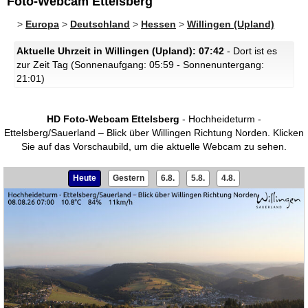
Foto-Webcam Ettelsberg
>
Europa
>
Deutschland
>
Hessen
>
Willingen (Upland)
Aktuelle Uhrzeit in Willingen (Upland): 07:42
- Dort ist es
zur Zeit Tag (Sonnenaufgang: 05:59 - Sonnenuntergang:
21:01)
HD Foto-Webcam Ettelsberg
- Hochheideturm -
Ettelsberg/Sauerland – Blick über Willingen Richtung Norden.
Klicken
Sie auf das Vorschaubild, um die aktuelle Webcam zu sehen.
Heute
Gestern
6.8.
5.8.
4.8.