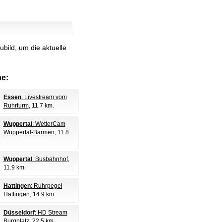
bild, um die aktuelle
e:
Essen
: Livestream vom
Ruhrturm
, 11.7 km.
Wuppertal
: WetterCam
Wuppertal-Barmen
, 11.8
Wuppertal
: Busbahnhof
,
11.9 km.
Hattingen
: Ruhrpegel
Hattingen
, 14.9 km.
Düsseldorf
: HD Stream
Burgplatz
, 22.5 km.