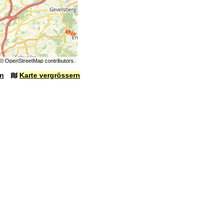
©
OpenStreetMap
contributors.
en
Karte vergrössern