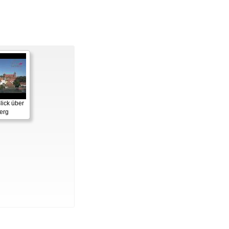
lick über
erg