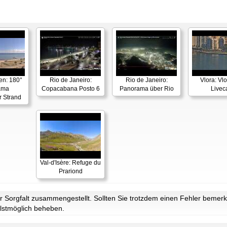
en: 180°
Rio de Janeiro:
Rio de Janeiro:
Vlora: Vl
ama
Copacabana Posto 6
Panorama über Rio
Live
r Strand
Val-d'Isère: Refuge du
Prariond
Sorgfalt zusammengestellt. Sollten Sie trotzdem einen Fehler bemerke
lstmöglich beheben.