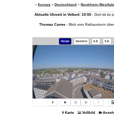
>
Europa
>
Deutschland
>
Nordrhein-Westfal
Aktuelle Uhrzeit in Velbert: 10:55
- Dort ist es
Thomas Carree
- Blick vom Rathausturm über
Heute
Gestern
6.8.
5.8.
Karte
Vollbild
Anseh