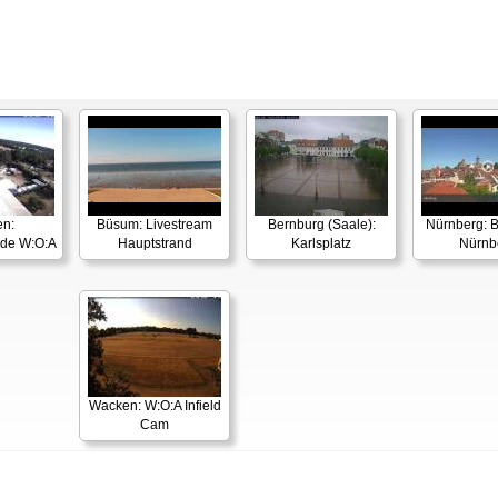
n:
Büsum: Livestream
Bernburg (Saale):
Nürnberg: B
nde W:O:A
Hauptstrand
Karlsplatz
Nürnb
Wacken: W:O:A Infield
Cam