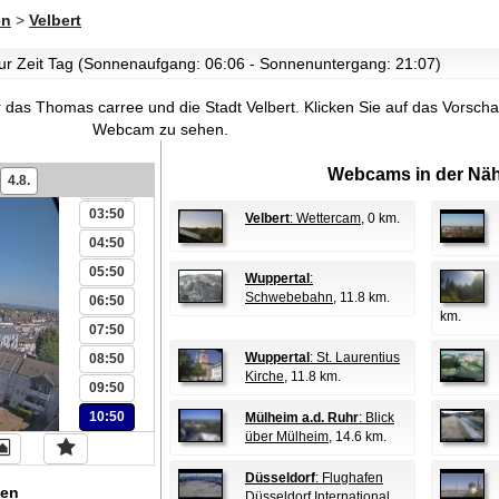
en
>
Velbert
 zur Zeit Tag (Sonnenaufgang: 06:06 - Sonnenuntergang: 21:07)
 das Thomas carree und die Stadt Velbert.
Klicken Sie auf das Vorschau
00:50
Webcam zu sehen.
01:50
Webcams in der Näh
4.8.
02:50
03:50
Velbert
: Wettercam
, 0 km.
04:50
05:50
Wuppertal
:
Schwebebahn
, 11.8 km.
06:50
km.
07:50
Wuppertal
: St. Laurentius
08:50
Kirche
, 11.8 km.
09:50
10:50
Mülheim a.d. Ruhr
: Blick
über Mülheim
, 14.6 km.
Düsseldorf
: Flughafen
en
Düsseldorf International