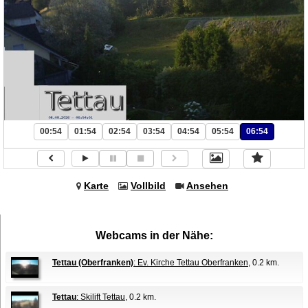
00:54
01:54
02:54
03:54
04:54
05:54
06:54
Karte
Vollbild
Ansehen
Webcams in der Nähe:
Tettau (Oberfranken)
: Ev. Kirche Tettau Oberfranken
, 0.2 km.
Tettau
: Skilift Tettau
, 0.2 km.