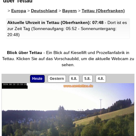
über Tettau
>
Europa
>
Deutschland
>
Bayern
>
Tettau (Oberfranken)
Aktuelle Uhrzeit in Tettau (Oberfranken): 07:48
- Dort ist es
zur Zeit Tag (Sonnenaufgang: 05:52 - Sonnenuntergang:
20:48)
Blick über Tettau
- Ein Blick auf Kiesellift und Prozellanfabrik in
Tettau.
Klicken Sie auf das Vorschaubild, um die aktuelle Webcam zu
sehen.
Heute
Gestern
6.8.
5.8.
4.8.