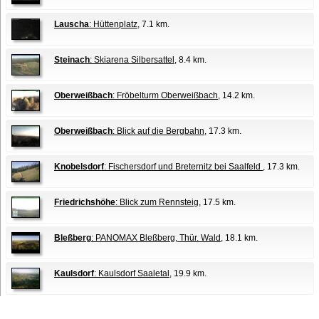
Lauscha
: Hüttenplatz
, 7.1 km.
Steinach
: Skiarena Silbersattel
, 8.4 km.
Oberweißbach
: Fröbelturm Oberweißbach
, 14.2 km.
Oberweißbach
: Blick auf die Bergbahn
, 17.3 km.
Knobelsdorf
: Fischersdorf und Breternitz bei Saalfeld
, 17.3 km.
Friedrichshöhe
: Blick zum Rennsteig
, 17.5 km.
Bleßberg
: PANOMAX Bleßberg, Thür. Wald
, 18.1 km.
Kaulsdorf
: Kaulsdorf Saaletal
, 19.9 km.