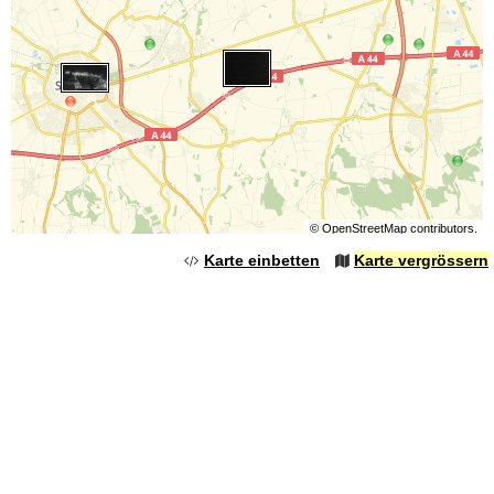
©
OpenStreetMap
contributors.
Karte einbetten
Karte vergrössern