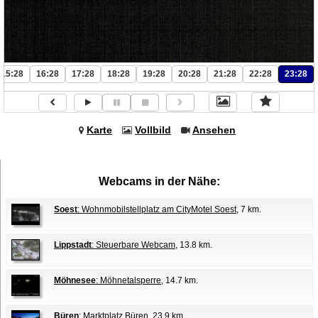
15:28
16:28
17:28
18:28
19:28
20:28
21:28
22:28
23:28
Karte
Vollbild
Ansehen
Webcams in der Nähe:
Soest
: Wohnmobilstellplatz am CityMotel Soest
, 7 km.
Lippstadt
: Steuerbare Webcam
, 13.8 km.
Möhnesee
: Möhnetalsperre
, 14.7 km.
Büren
: Marktplatz Büren
, 23.9 km.