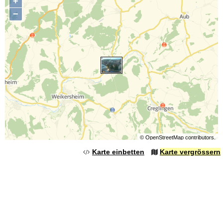
+
−
©
OpenStreetMap
contributors.
Karte einbetten
Karte vergrössern