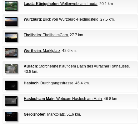
Lauda-Königshofen
: Wetterwebcam Lauda
, 20.1 km.
Würzburg
: Blick von Würzburg-Heidingsfeld
, 27.5 km.
Theilheim
: TheilheimCam
, 27.7 km.
Wertheim
: Marktplatz
, 42.6 km.
Aurach
: Storchennest auf dem Dach des Auracher Rathauses
,
43.8 km.
Hasloch
: Durchgangsstrasse
, 46.4 km.
Hasloch am Main
: Webcam Hasloch am Main
, 46.8 km.
Gerolzhofen
: Marktplatz
, 51.6 km.