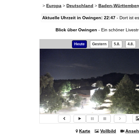
>
Europa
>
Deutschland
>
Baden-Württember
Aktuelle Uhrzeit in Owingen: 22:47
- Dort ist 
Blick über Owingen
- Ein schöner Lives
Heute
Gestern
5.8.
4.8.
Karte
Vollbild
Anseh