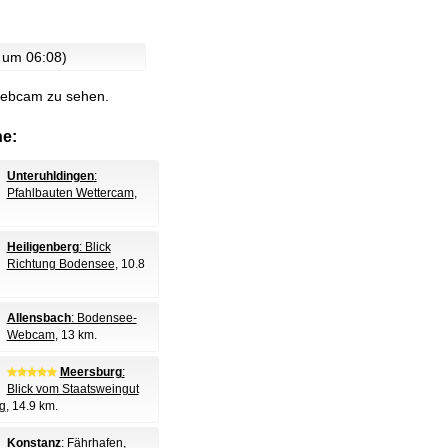
 um 06:08)
 Webcam zu sehen.
e:
Unteruhldingen
:
Pfahlbauten Wettercam
,
Heiligenberg
: Blick
Richtung Bodensee
, 10.8
Allensbach
: Bodensee-
Webcam
, 13 km.
Meersburg
:
Blick vom Staatsweingut
g
, 14.9 km.
Konstanz
: Fährhafen
,