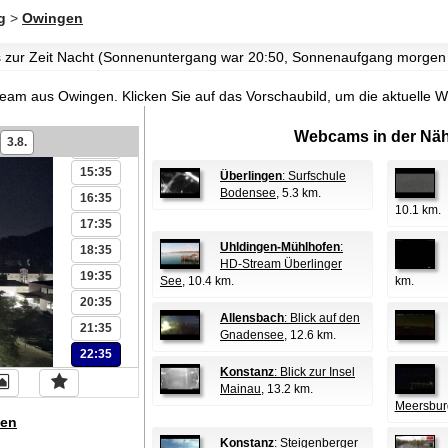
08:35
g
>
Owingen
09:35
es zur Zeit Nacht (Sonnenuntergang war 20:50, Sonnenaufgang morgen
11:35
12:35
tream aus Owingen.
Klicken Sie auf das Vorschaubild, um die aktuelle
13:35
Webcams in der Näh
3.8.
14:35
15:35
Überlingen
: Surfschule
Bodensee
, 5.3 km.
16:35
10.1 km.
17:35
Uhldingen-Mühlhofen
:
18:35
HD-Stream Überlinger
19:35
See
, 10.4 km.
km.
20:35
Allensbach
: Blick auf den
21:35
Gnadensee
, 12.6 km.
22:35
Konstanz
: Blick zur Insel
Mainau
, 13.2 km.
Meersbur
en
Konstanz
: Steigenberger