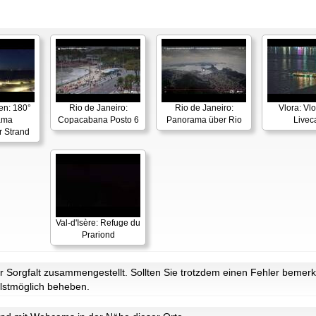
en: 180°
Rio de Janeiro:
Rio de Janeiro:
Vlora: Vl
ama
Copacabana Posto 6
Panorama über Rio
Live
r Strand
Val-d'Isère: Refuge du
Prariond
Sorgfalt zusammengestellt. Sollten Sie trotzdem einen Fehler bemerke
lstmöglich beheben.