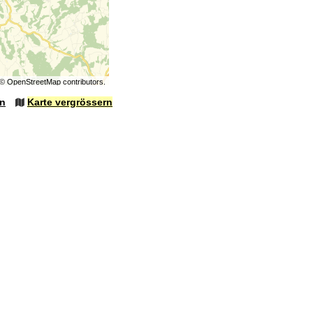
©
OpenStreetMap
contributors.
en
Karte vergrössern