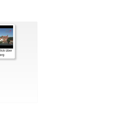
lick über
erg