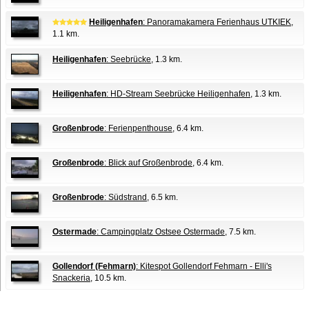
Heiligenhafen
: Panoramakamera Ferienhaus UTKIEK
,
1.1 km.
Heiligenhafen
: Seebrücke
, 1.3 km.
Heiligenhafen
: HD-Stream Seebrücke Heiligenhafen
, 1.3 km.
Großenbrode
: Ferienpenthouse
, 6.4 km.
Großenbrode
: Blick auf Großenbrode
, 6.4 km.
Großenbrode
: Südstrand
, 6.5 km.
Ostermade
: Campingplatz Ostsee Ostermade
, 7.5 km.
Gollendorf (Fehmarn)
: Kitespot Gollendorf Fehmarn - Elli's
Snackeria
, 10.5 km.