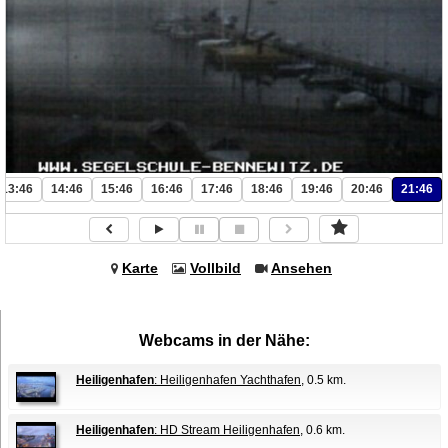
13:46
14:46
15:46
16:46
17:46
18:46
19:46
20:46
21:46
Karte
Vollbild
Ansehen
Webcams in der Nähe:
Heiligenhafen
: Heiligenhafen Yachthafen
, 0.5 km.
Heiligenhafen
: HD Stream Heiligenhafen
, 0.6 km.