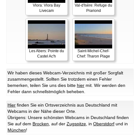
Vlora: Vlora Bay
Val-d'Isère: Refuge du
Livecam
Prariond
Les Abers: Pointe du
Saint-Michel-Chef-
Castel Ac'h
Chef: Tharon Plage
Wir haben dieses Webcam-Verzeichnis mit großer Sorgfalt
zusammengestellt. Sollten Sie trotzdem einen Fehler
bemerken, teilen Sie uns dies bitte
hier
mit. Wir werden den
Fehler dann schnellstmöglich beheben.
Hier
finden Sie ein Ortsverzeichnis aus Deutschland mit
Webcams in der Nähe dieser Orte.
Übrigens: Unsere schönsten Webcams in Deutschland finden
Sie auf dem
Brocken
, auf der
Zugspitze
, in
Oberstdorf
und in
München
!