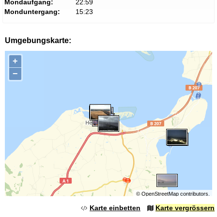
Mondaufgang:
22:59
Monduntergang:
15:23
Umgebungskarte:
+
−
©
OpenStreetMap
contributors.
Karte einbetten
Karte vergrössern