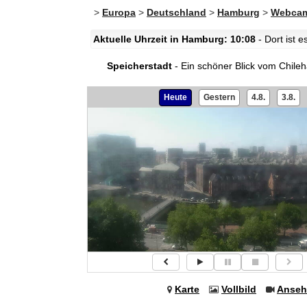
>
Europa
>
Deutschland
>
Hamburg
>
Webcam
Aktuelle Uhrzeit in Hamburg: 10:08
- Dort ist 
Speicherstadt
- Ein schöner Blick vom Chileh
Heute
Gestern
4.8.
3.8.
Karte
Vollbild
Anseh