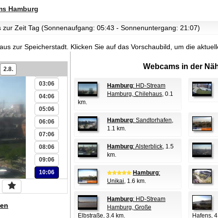
s Hamburg
es zur Zeit Tag (Sonnenaufgang: 05:43 - Sonnenuntergang: 21:07)
00:06
aus zur Speicherstadt.
Klicken Sie auf das Vorschaubild, um die aktue
01:06
Webcams in der Näh
2.8.
02:06
03:06
Hamburg
: HD-Stream
Hamburg, Chilehaus
, 0.1
04:06
km.
05:06
Hamburg
: Sandtorhafen
,
06:06
1.1 km.
07:06
Hamburg
: Alsterblick
, 1.5
08:06
km.
09:06
10:06
Hamburg
:
Unikai
, 1.6 km.
Hamburg
: HD-Stream
en
Hamburg, Große
Elbstraße
, 3.4 km.
Hafens
, 