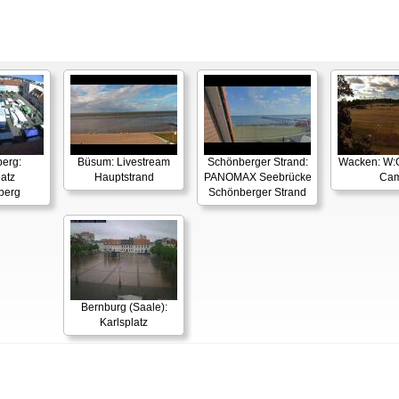
berg:
Büsum: Livestream
Schönberger Strand:
Wacken: W:O:
latz
Hauptstrand
PANOMAX Seebrücke
Ca
berg
Schönberger Strand
Bernburg (Saale):
Karlsplatz