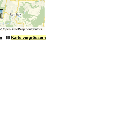
©
OpenStreetMap
contributors.
en
Karte vergrössern