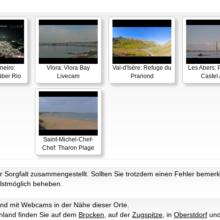
neiro:
Vlora: Vlora Bay
Val-d'Isère: Refuge du
Les Abers: 
ber Rio
Livecam
Prariond
Castel 
Saint-Michel-Chef-
Chef: Tharon Plage
Sorgfalt zusammengestellt. Sollten Sie trotzdem einen Fehler bemerke
lstmöglich beheben.
and mit Webcams in der Nähe dieser Orte.
hland finden Sie auf dem
Brocken
, auf der
Zugspitze
, in
Oberstdorf
und