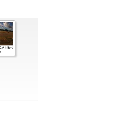
A Infield
m