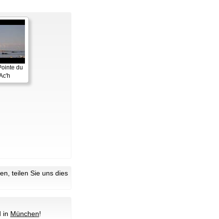
Pointe du
Ac'h
n, teilen Sie uns dies
 in
München
!