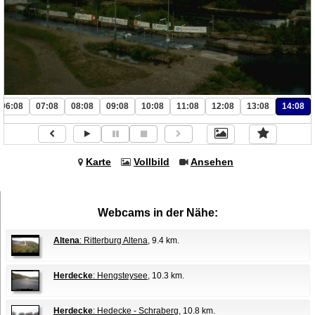
06:08
07:08
08:08
09:08
10:08
11:08
12:08
13:08
14:08
Karte
Vollbild
Ansehen
Webcams in der Nähe:
Altena
: Ritterburg Altena
, 9.4 km.
Herdecke
: Hengsteysee
, 10.3 km.
Herdecke
: Hedecke - Schraberg
, 10.8 km.