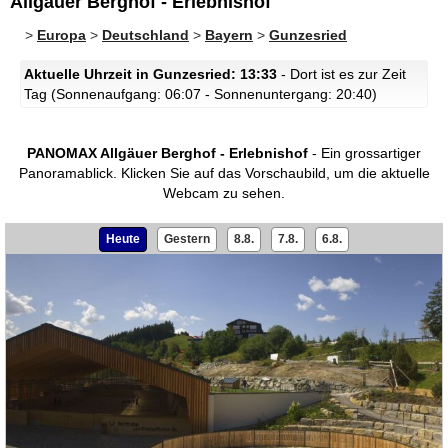
Allgäuer Berghof - Erlebnishof
>
Europa
>
Deutschland
>
Bayern
>
Gunzesried
Aktuelle Uhrzeit in Gunzesried: 13:33
- Dort ist es zur Zeit
Tag (Sonnenaufgang: 06:07 - Sonnenuntergang: 20:40)
PANOMAX Allgäuer Berghof - Erlebnishof
- Ein grossartiger
Panoramablick.
Klicken Sie auf das Vorschaubild, um die aktuelle
Webcam zu sehen.
Heute
Gestern
8.8.
7.8.
6.8.