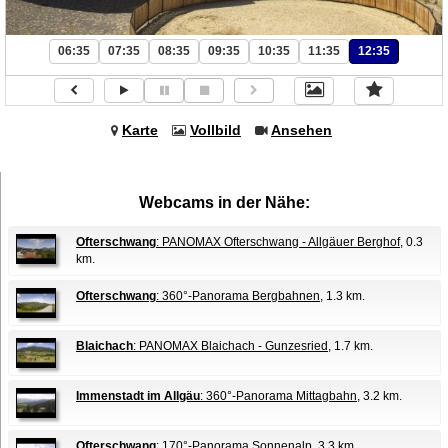
06:35
07:35
08:35
09:35
10:35
11:35
12:35
Karte
Vollbild
Ansehen
Webcams in der Nähe:
Ofterschwang
: PANOMAX Ofterschwang - Allgäuer Berghof
, 0.3
km.
Ofterschwang
: 360°-Panorama Bergbahnen
, 1.3 km.
Blaichach
: PANOMAX Blaichach - Gunzesried
, 1.7 km.
Immenstadt im Allgäu
: 360°-Panorama Mittagbahn
, 3.2 km.
Ofterschwang
: 170°-Panorama Sonnenalp
, 3.3 km.