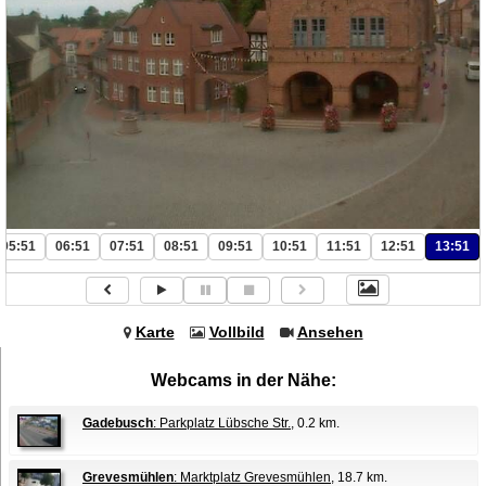
05:51
06:51
07:51
08:51
09:51
10:51
11:51
12:51
13:51
Karte
Vollbild
Ansehen
Webcams in der Nähe:
Gadebusch
: Parkplatz Lübsche Str.
, 0.2 km.
Grevesmühlen
: Marktplatz Grevesmühlen
, 18.7 km.