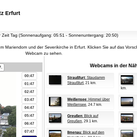
z Erfurt
ur Zeit Tag (Sonnenaufgang: 05:51 - Sonnenuntergang: 20:50)
em Mariendom und der Severikirche in Erfurt.
Klicken Sie auf das Vorsch
Webcam zu sehen.
Webcams in der Näh
7.
00:47
Straußfurt
: Staudamm
Straußfurt
, 21 km.
01:47
km.
02:47
Weißensee
: Himmel über
03:47
Weißensee
, 24.7 km.
04:47
05:47
Greußen
: Blick auf
Greußen
, 29.1 km.
06:47
07:47
Ilmenau
: Blick auf den