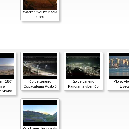
Wacken: W:O:A Infield
Cam
en: 180°
Rio de Janeiro:
Rio de Janeiro:
Vlora: Vl
ama
Copacabana Posto 6
Panorama über Rio
Live
r Strand
Val-d'Isère: Refuge du