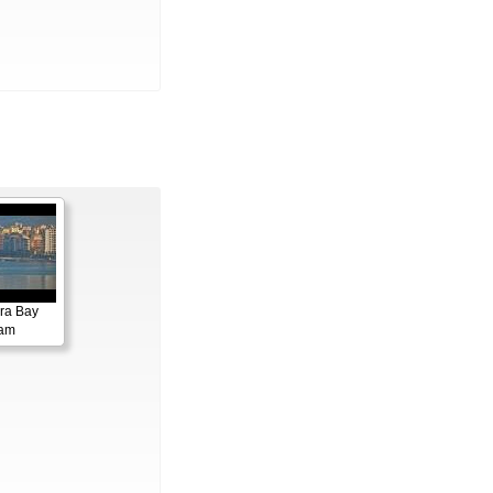
ora Bay
cam