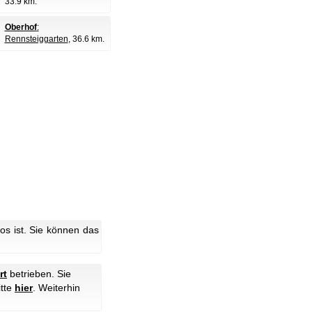
33.9 km.
Oberhof
:
Rennsteiggarten
, 36.6 km.
s ist. Sie können das
rt
betrieben. Sie
itte
hier
.
Weiterhin