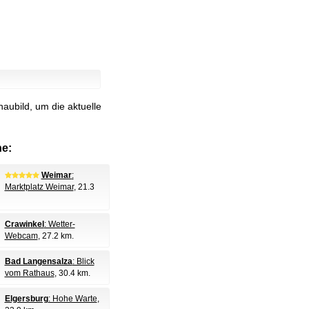
aubild, um die aktuelle
e:
Weimar
:
Marktplatz Weimar
, 21.3
Crawinkel
: Wetter-
Webcam
, 27.2 km.
Bad Langensalza
: Blick
vom Rathaus
, 30.4 km.
Elgersburg
: Hohe Warte
,