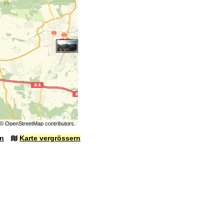
©
OpenStreetMap
contributors.
en
Karte vergrössern