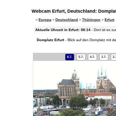
Webcam Erfurt, Deutschland: Domplat
>
Europa
>
Deutschland
>
Thüringen
>
Erfurt
Aktuelle Uhrzeit in Erfurt: 08:14
- Dort ist es z
Domplatz Erfurt
- Blick auf den Domplatz mit d
6.7.
5.7.
4.7.
3.7.
2.