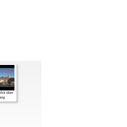
lick über
erg