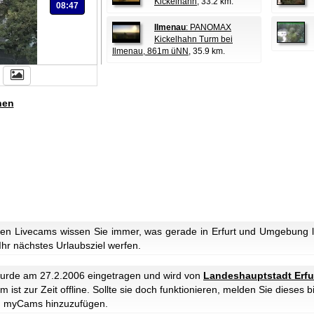
Kickelhahn
, 33.2 km.
08:47
Ilmenau
: PANOMAX
Kickelhahn Turm bei
Ilmenau, 861m üNN
, 35.9 km.
hen
en Livecams wissen Sie immer, was gerade in Erfurt und Umgebung lo
 Ihr nächstes Urlaubsziel werfen.
urde am 27.2.2006 eingetragen und wird von
Landeshauptstadt Erfu
ist zur Zeit offline. Sollte sie doch funktionieren, melden Sie dieses b
u myCams hinzuzufügen.