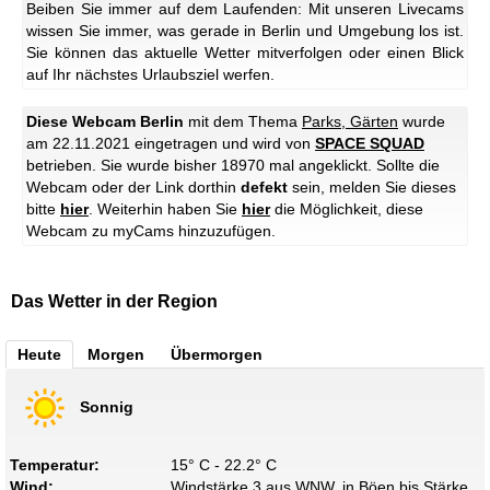
Beiben Sie immer auf dem Laufenden: Mit unseren Livecams
wissen Sie immer, was gerade in Berlin und Umgebung los ist.
Sie können das aktuelle Wetter mitverfolgen oder einen Blick
auf Ihr nächstes Urlaubsziel werfen.
Diese Webcam Berlin
mit dem Thema
Parks, Gärten
wurde
am 22.11.2021 eingetragen und wird von
SPACE SQUAD
betrieben. Sie wurde bisher 18970 mal angeklickt. Sollte die
Webcam oder der Link dorthin
defekt
sein, melden Sie dieses
bitte
hier
. Weiterhin haben Sie
hier
die Möglichkeit, diese
Webcam zu myCams hinzuzufügen.
Das Wetter in der Region
Heute
Morgen
Übermorgen
Sonnig
Temperatur:
15° C - 22.2° C
Wind:
Windstärke 3 aus WNW, in Böen bis Stärke