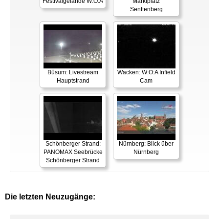
Festivalgelände W:O:A
Marktplatz
Senftenberg
Büsum: Livestream
Wacken: W:O:A Infield
Hauptstrand
Cam
Schönberger Strand:
Nürnberg: Blick über
PANOMAX Seebrücke
Nürnberg
Schönberger Strand
Die letzten Neuzugänge: