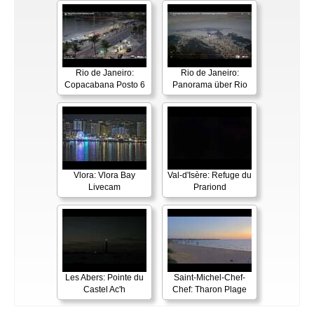
Rio de Janeiro:
Rio de Janeiro:
Copacabana Posto 6
Panorama über Rio
Vlora: Vlora Bay
Val-d'Isère: Refuge du
Livecam
Prariond
Les Abers: Pointe du
Saint-Michel-Chef-
Castel Ac'h
Chef: Tharon Plage