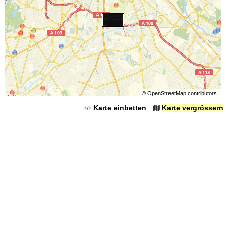
©
OpenStreetMap
contributors.
Karte einbetten
Karte vergrössern