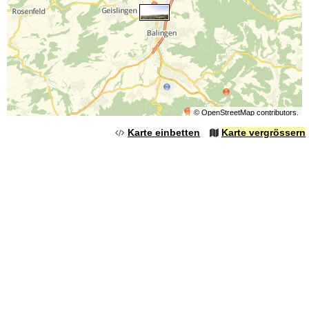
©
OpenStreetMap
contributors.
Karte einbetten
Karte vergrössern