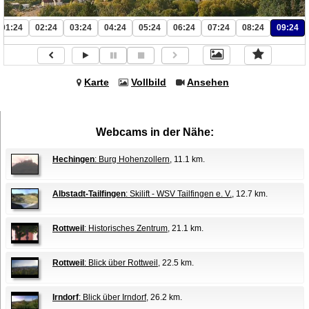
01:24
02:24
03:24
04:24
05:24
06:24
07:24
08:24
09:24
Karte
Vollbild
Ansehen
Webcams in der Nähe:
Hechingen
: Burg Hohenzollern
, 11.1 km.
Albstadt-Tailfingen
: Skilift - WSV Tailfingen e. V.
, 12.7 km.
Rottweil
: Historisches Zentrum
, 21.1 km.
Rottweil
: Blick über Rottweil
, 22.5 km.
Irndorf
: Blick über Irndorf
, 26.2 km.