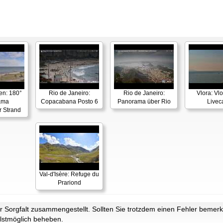
en: 180°
Rio de Janeiro:
Rio de Janeiro:
Vlora: Vl
ama
Copacabana Posto 6
Panorama über Rio
Live
r Strand
Val-d'Isère: Refuge du
Prariond
Sorgfalt zusammengestellt. Sollten Sie trotzdem einen Fehler bemerke
lstmöglich beheben.