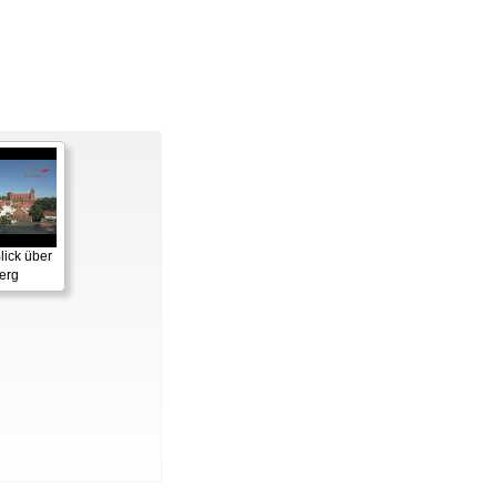
lick über
erg