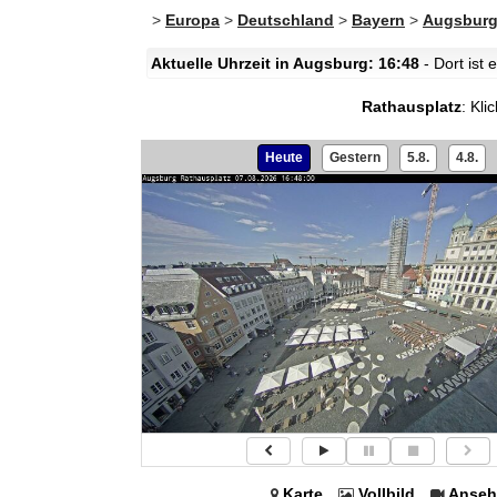
>
Europa
>
Deutschland
>
Bayern
>
Augsbur
Aktuelle Uhrzeit in Augsburg: 16:48
- Dort ist
Rathausplatz
:
Kli
Heute
Gestern
5.8.
4.8.
Karte
Vollbild
Anseh