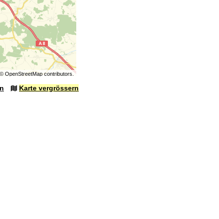
©
OpenStreetMap
contributors.
en
Karte vergrössern