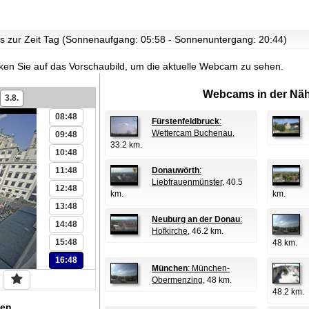
02:48
g
03:48
 es zur Zeit Tag (Sonnenaufgang: 05:58 - Sonnenuntergang: 20:44)
04:48
05:48
cken Sie auf das Vorschaubild, um die aktuelle Webcam zu sehen.
06:48
Webcams in der Näh
3.8.
07:48
08:48
Fürstenfeldbruck
:
Wettercam Buchenau
,
09:48
33.2 km.
10:48
11:48
Donauwörth
:
Liebfrauenmünster
, 40.5
12:48
km.
km.
13:48
Neuburg an der Donau
:
14:48
Hofkirche
, 46.2 km.
15:48
48 km.
16:48
München
: München-
Obermenzing
, 48 km.
48.2 km.
en