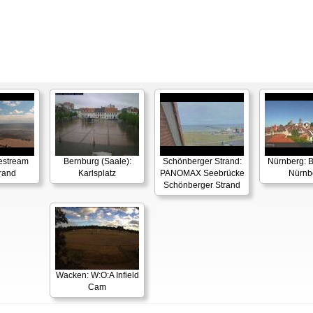
estream
Bernburg (Saale):
Schönberger Strand:
Nürnberg: B
rand
Karlsplatz
PANOMAX Seebrücke
Nürnb
Schönberger Strand
Wacken: W:O:A Infield
Cam