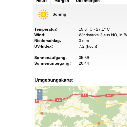
Heute
Morgen
Übermorgen
Sonnig
Temperatur:
15.5° C - 27.1° C
Wind:
Windstärke 2 aus NO, in B
Niederschlag:
0 mm
UV-Index:
7.2 (hoch)
Sonnenaufgang:
05:59
Sonnenuntergang:
20:44
Umgebungskarte:
+
−