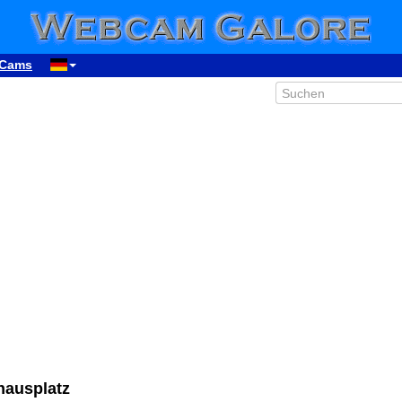
Cams
00:48
hausplatz
01:48