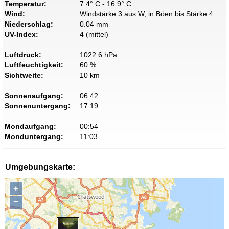
Temperatur:
7.4° C - 16.9° C
Wind:
Windstärke 3 aus W, in Böen bis Stärke 4
Niederschlag:
0.04 mm
UV-Index:
4 (mittel)
Luftdruck:
1022.6 hPa
Luftfeuchtigkeit:
60 %
Sichtweite:
10 km
Sonnenaufgang:
06:42
Sonnenuntergang:
17:19
Mondaufgang:
00:54
Monduntergang:
11:03
Umgebungskarte:
+
−