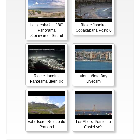
Heiligenhafen: 180°
Rio de Janeiro:
Panorama
Copacabana Posto 6
Steinwarder Strand
Rio de Janeiro:
Vlora: Vlora Bay
Panorama über Rio
Livecam
Val-d'Isère: Refuge du
Les Abers: Pointe du
Prariond
Castel Ac'h