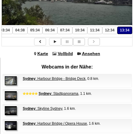
03:34
04:38
05:34
06:34
07:34
10:34
11:34
12:34
13:34
Karte
Vollbild
Ansehen
Webcams in der Nähe:
Sydney
: Harbour Bridge - Bridge Deck
, 0.8 km.
Sydney
: Stadtpanorama
, 1.1 km.
Sydney
: Skyline Sydney
, 1.6 km.
Sydney
: Harbour Bridge / Opera House
, 1.6 km.