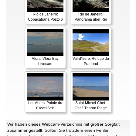
Rio de Janeiro:
Rio de Janeiro:
Copacabana Posto 6
Panorama über Rio
Vlora: Vlora Bay
Val-d'Isère: Refuge du
Livecam
Prariond
Les Abers: Pointe du
Saint-Michel-Chef-
Castel Ac'h
Chef: Tharon Plage
Wir haben dieses Webcam-Verzeichnis mit großer Sorgfalt
zusammengestellt. Sollten Sie trotzdem einen Fehler