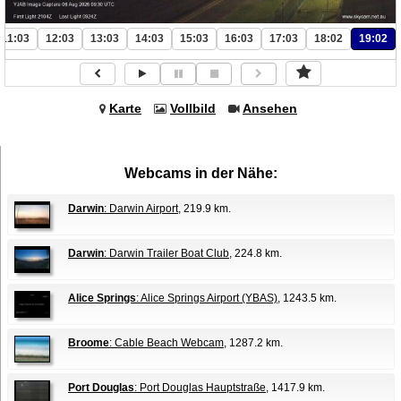
11:03
12:03
13:03
14:03
15:03
16:03
17:03
18:02
19:02
Karte
Vollbild
Ansehen
Webcams in der Nähe:
Darwin
: Darwin Airport
, 219.9 km.
Darwin
: Darwin Trailer Boat Club
, 224.8 km.
Alice Springs
: Alice Springs Airport (YBAS)
, 1243.5 km.
Broome
: Cable Beach Webcam
, 1287.2 km.
Port Douglas
: Port Douglas Hauptstraße
, 1417.9 km.