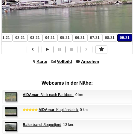
01:21
02:21
03:21
04:21
05:21
06:21
07:21
08:21
09:21
Karte
Vollbild
Ansehen
Webcams in der Nähe:
AIDAmar
: Blick nach Backbord
, 0 km.
AIDAmar
: Kapitänsblick
, 0 km.
Balestrand
: Sognefjord
, 13 km.