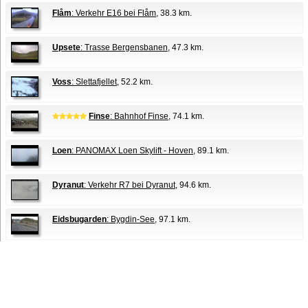
Flåm
: Verkehr E16 bei Flåm
, 38.3 km.
Upsete
: Trasse Bergensbanen
, 47.3 km.
Voss
: Slettafjellet
, 52.2 km.
Finse
: Bahnhof Finse
, 74.1 km.
Loen
: PANOMAX Loen Skylift - Hoven
, 89.1 km.
Dyranut
: Verkehr R7 bei Dyranut
, 94.6 km.
Eidsbugarden
: Bygdin-See
, 97.1 km.