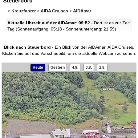
Steuerbord
>
Kreuzfahrer
>
AIDA Cruises
>
AIDAmar
Aktuelle Uhrzeit auf der AIDAmar: 09:52
- Dort ist es zur Zeit
Tag (Sonnenaufgang: 05:18 - Sonnenuntergang: 21:59)
Blick nach Steuerbord
- Ein Blick von der AIDAmar, AIDA Cruises.
Klicken Sie auf das Vorschaubild, um die aktuelle Webcam zu sehen.
Heute
Gestern
4.8.
3.8.
2.8.