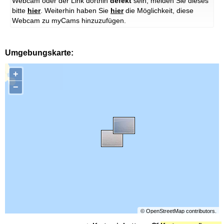
Webcam oder der Link dorthin
defekt
sein, melden Sie dieses
bitte
hier
. Weiterhin haben Sie
hier
die Möglichkeit, diese
Webcam zu myCams hinzuzufügen.
Umgebungskarte:
+
−
©
OpenStreetMap
contributors.