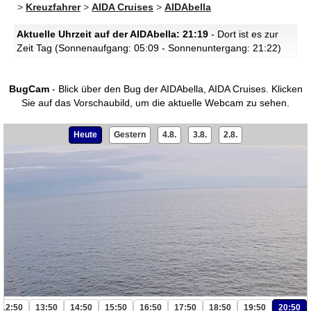
>
Kreuzfahrer
>
AIDA Cruises
>
AIDAbella
Aktuelle Uhrzeit auf der AIDAbella: 21:19
- Dort ist es zur
Zeit Tag (Sonnenaufgang: 05:09 - Sonnenuntergang: 21:22)
BugCam
- Blick über den Bug der AIDAbella, AIDA Cruises.
Klicken
Sie auf das Vorschaubild, um die aktuelle Webcam zu sehen.
Heute
Gestern
4.8.
3.8.
2.8.
12:50
13:50
14:50
15:50
16:50
17:50
18:50
19:50
20:50