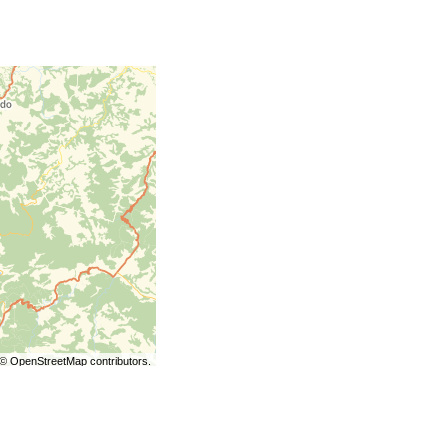
©
OpenStreetMap
contributors.