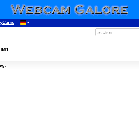
yCams
ien
Tag.