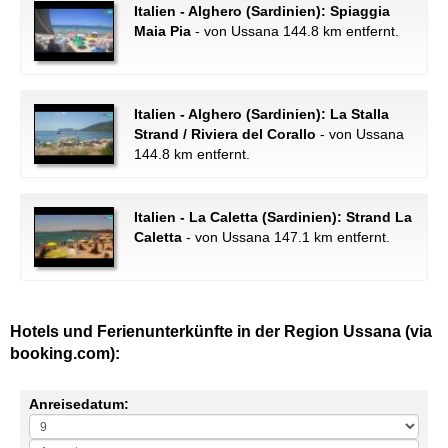
Italien - Alghero (Sardinien): Spiaggia
Maia Pia
- von Ussana 144.8 km entfernt.
Italien - Alghero (Sardinien): La Stalla
Strand / Riviera del Corallo
- von Ussana
144.8 km entfernt.
Italien - La Caletta (Sardinien): Strand La
Caletta
- von Ussana 147.1 km entfernt.
Hotels und Ferienunterkünfte in der Region Ussana (via
booking.com):
Anreisedatum: