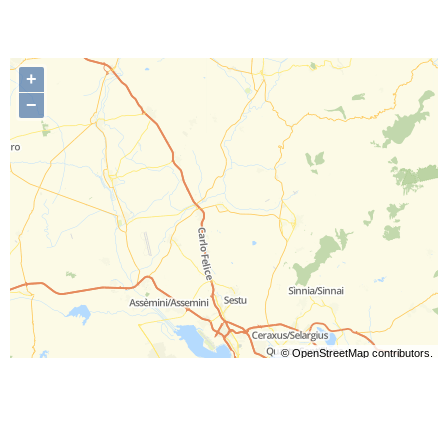
+
−
©
OpenStreetMap
contributors.