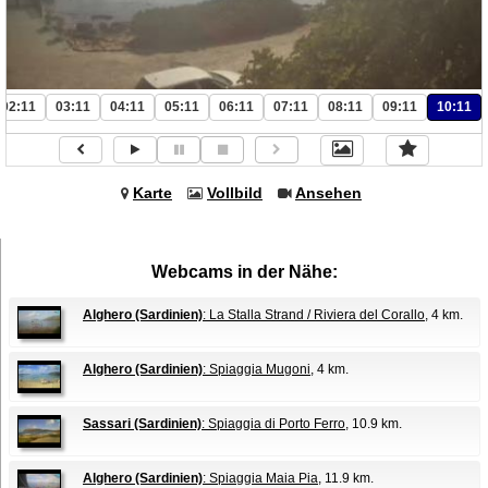
02:11
03:11
04:11
05:11
06:11
07:11
08:11
09:11
10:11
Karte
Vollbild
Ansehen
Webcams in der Nähe:
Alghero (Sardinien)
: La Stalla Strand / Riviera del Corallo
, 4 km.
Alghero (Sardinien)
: Spiaggia Mugoni
, 4 km.
Sassari (Sardinien)
: Spiaggia di Porto Ferro
, 10.9 km.
Alghero (Sardinien)
: Spiaggia Maia Pia
, 11.9 km.